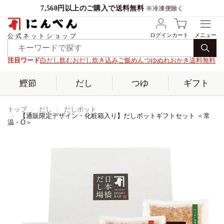
7,560円以上のご購入で送料無料
※冷凍便除く
ログイン
カート
公式ネットショップ
注目ワード
白だし
飲むおだし
炊き込みご飯
めんつゆ
ぬれおかき
送料無料
鰹節
だし
つゆ
ギフト
トップ
だし
だしポット
【通販限定デザイン・化粧箱入り】だしポットギフトセット ＜常
温・O＞