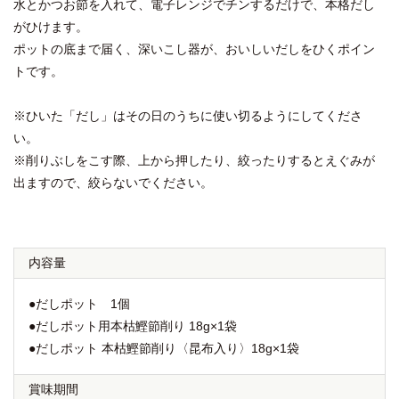
水とかつお節を入れて、電子レンジでチンするだけで、本格だし
がひけます。
ポットの底まで届く、深いこし器が、おいしいだしをひくポイン
トです。
※ひいた「だし」はその日のうちに使い切るようにしてくださ
い。
※削りぶしをこす際、上から押したり、絞ったりするとえぐみが
出ますので、絞らないでください。
内容量
●だしポット 1個
●だしポット用本枯鰹節削り 18g×1袋
●だしポット 本枯鰹節削り〈昆布入り〉18g×1袋
賞味期間