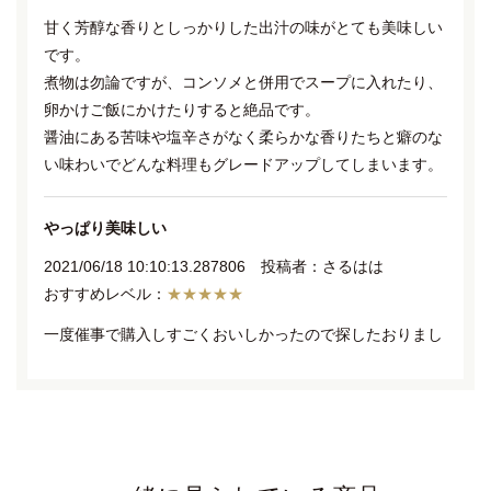
甘く芳醇な香りとしっかりした出汁の味がとても美味しい
です。
煮物は勿論ですが、コンソメと併用でスープに入れたり、
卵かけご飯にかけたりすると絶品です。
醤油にある苦味や塩辛さがなく柔らかな香りたちと癖のな
い味わいでどんな料理もグレードアップしてしまいます。
やっぱり美味しい
2021/06/18 10:10:13.287806 投稿者：さるはは
★★★★★
一度催事で購入しすごくおいしかったので探したおりまし
たが、見つからず。今回ネットで購入しました。とても美
味しいです。
白だしゴールド
2021/06/18 10:13:41.171643 投稿者：グローブ