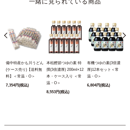
一緒に見られている商品
★★★★★
手間なく、美味しいお料理が作れるので重宝致しました。
リピートさせて頂きます。
2021/06/18 10:23:49.894386 投稿者：Leo
★★★★★
何に入れてもクセがなく美味しいです。
ギ
備中特産かも川うどん
本枯鰹節つゆの素 特
有機つゆの素(3倍濃
うどんはお湯で割るだけで美味しいですし、卵焼きに入れ
(ケース売り)【送料無
撰(3倍濃厚) 200ml×12
厚)12本セット＜常
ても上品でとてもいい味に仕上がります。なくなったらま
料】＜常温・O＞
本・ケース入り ＜常
温・O＞
た購入したいと思います。
温・O＞
7,354円
(税込)
6,804円
(税込)
8,553円
(税込)
グレードがアップします
3
2021/06/18 11:42:00.577741 投稿者：らくだイエロー
★★★★★
朝食のだし巻き玉子に大さじ一杯入れるだけで、すごく美