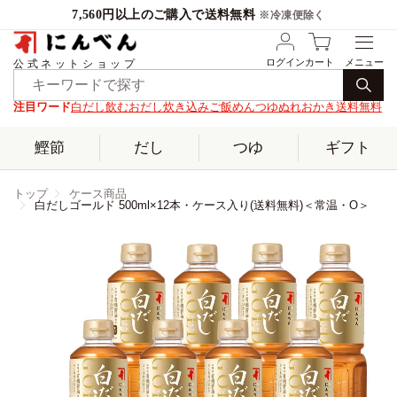
7,560円以上のご購入で送料無料
※冷凍便除く
ログイン
カート
公式ネットショップ
注目ワード
白だし
飲むおだし
炊き込みご飯
めんつゆ
ぬれおかき
送料無料
鰹節
だし
つゆ
ギフト
トップ
ケース商品
白だしゴールド 500ml×12本・ケース入り(送料無料)＜常温・O＞