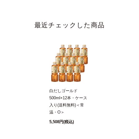
味しくなりま。最近は大葉とシラスのだし巻き卵がサッパ
リしてお気に入りです。
最近チェックした商品
手放せなくなります
2021/06/18 12:11:00.631674 投稿者：ふみそた
★★★★★
家族や自分の健康を考えて、調味料なども、なるべく体に
良いものを使いたいと思い、購入しました。
味はもちろん、これ一本でうどんや卵焼きの味もバッチリ
決まるので、手軽でとっても助かってます。
白だしゴールド
毎日の食事に手放せなくなります!
500ml×12本・ケース
入り(送料無料)＜常
白だし
温・O＞
2021/06/19 12:13:40.472437 投稿者：ハイビスカス
5,508円
(税込)
★★★★★