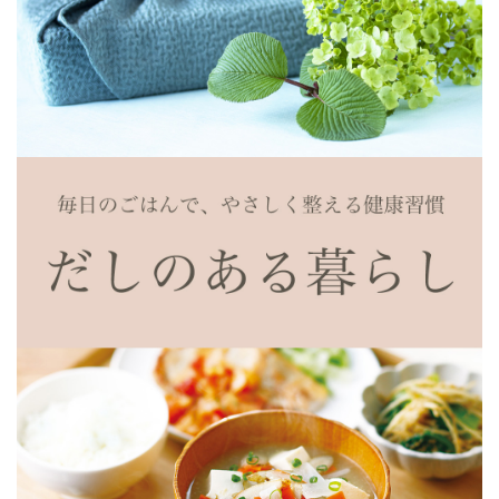
2021/06/22 17:20:33.598257 投稿者：しずく
★★★★★
オンラインショップで初めて購入して以来、冷蔵庫に常備
しています。
お弁当用に作るだし巻き卵の味が格段に良くなりました。
だしの香りが良いのでおひたし等、加熱せずに使う時は更
に美味しく頂けます。
常備してます
2021/06/23 10:10:22.4224 投稿者：しらゆりこ
★★★★★
香りが良く上品な味わいで大好きです。常にストック欠か
せません。