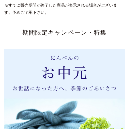
薄味派です。好みの味付けがお手軽にできるのでとっても
※すでに販売期間が終了した商品が表示される場合がございま
おススメです。
す。予めご了承下さい。
白だしゴールド
期間限定キャンペーン・特集
2021/06/23 01:12:50.678199 投稿者：ちゅちゅ
★★★★★
上品な味が気に入っています。一本あると料理の幅も広が
ります!
おいしいです
2021/06/18 22:05:46.153286 投稿者：あや
★★★★★
小さい子供の料理にも安心して使えますし、どんな料理に
も合うのでリピート品です。
常備しています