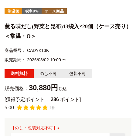
常温便
税率8%
ケース商品
薫る味だし(野菜と昆布)13袋入×20個（ケース売り）
＜常温・O＞
商品番号
CADYK13K
販売期間
2026/03/02 10:00
〜
送料無料
のし不可
包装不可
30,880
販売価格：
税込
[獲得予定ポイント：
286
ポイント]
5.00
1件
【のし・包装対応不可】