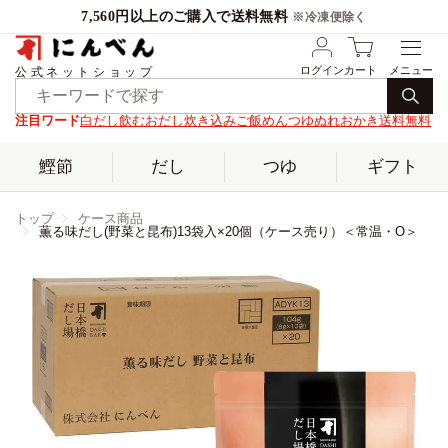
7,560円以上のご購入で送料無料
※冷凍便除く
ログイン
カート
公式ネットショップ
注目ワード
白だし
飲むおだし
炊き込みご飯
めんつゆ
ぬれおかき
送料無料
鰹節
だし
つゆ
ギフト
トップ
ケース商品
薫る味だし(野菜と昆布)13袋入×20個（ケース売り）＜常温・O＞