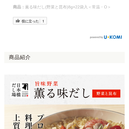
商品：
薫る味だし(野菜と昆布)8g×22袋入＜常温・O＞
役に立った
1
商品紹介