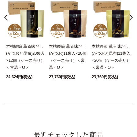
し
本枯鰹節 薫る味だし
本枯鰹節 薫る味だし
本枯鰹節 薫る味だし
個
(かつおと昆布)20袋入
(かつお)11袋入×20個
(かつおと昆布)11袋入
×12個（ケース売り）
（ケース売り）＜常
×20個（ケース売り）
＜常温・O＞
温・O＞
＜常温・O＞
24,624円
(税込)
23,760円
(税込)
23,760円
(税込)
1
最近チェックした商品