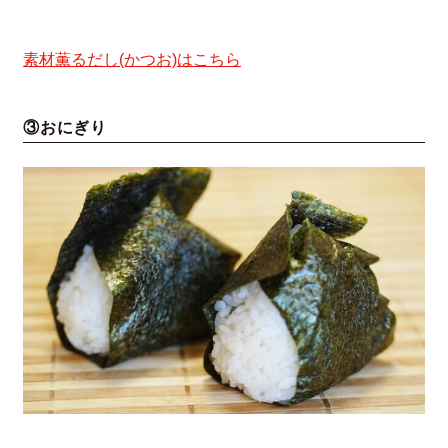
素材薫るだし(かつお)はこちら
③おにぎり