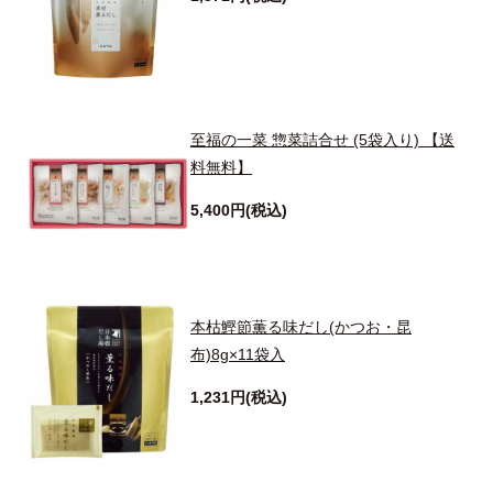
至福の一菜 惣菜詰合せ (5袋入り) 【送
料無料】
5,400円(税込)
本枯鰹節薫る味だし(かつお・昆
布)8g×11袋入
1,231円(税込)