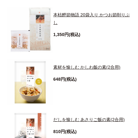
本枯鰹節物語 20袋入り かつお節削りぶ
し
1,350円(税込)
素材を愉しむ かしわ飯の素(2合用)
648円(税込)
だしを愉しむ あさりご飯の素(2合用)
810円(税込)