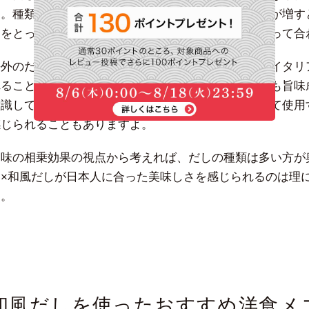
す。種類の違うだしをかけ合わせることで料理の旨味が増す
しをとって使うのではなく、複数の食材からだしをとって合
海外のだしには、肉や野菜からとるだしがあります。イタリ
れることもあります。意外かもしれませんが、野菜にも旨味
意識してだしをとらなくても、新鮮な食材を具材として使用
感じられることもありますよ。
旨味の相乗効果の視点から考えれば、だしの種類は多い方が
食×和風だしが日本人に合った美味しさを感じられるのは理
う。
和風だしを使ったおすすめ洋食メ