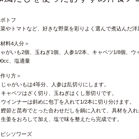
・ポトフ
根菜やトマトなど、好きな野菜を彩りよく選んで煮込んだ
材料4人分＞
ゃがいも2個、玉ねぎ1個、人参1/2本、キャベツ1/8個、ウ
00cc、塩適量
＜作り方＞
. じゃがいもは4等分、人参は乱切りにします。
. キャベツはざく切り、玉ねぎはくし形切りです。
. ウインナーは斜めに包丁を入れて1/2本に切り分けます。
4. 鰹節と昆布でとった合わせだしを鍋に入れて、具材を入
. 生姜をおろして加え、塩で味を整えたら完成です。
・ビシソワーズ