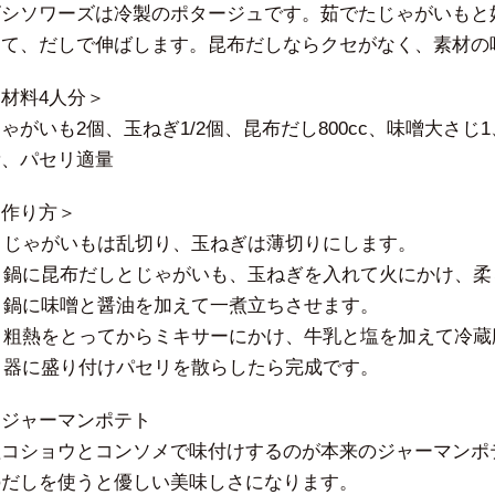
ビシソワーズは冷製のポタージュです。茹でたじゃがいもと
して、だしで伸ばします。昆布だしならクセがなく、素材の
材料4人分＞
ゃがいも2個、玉ねぎ1/2個、昆布だし800cc、味噌大さじ1
量、パセリ適量
＜作り方＞
. じゃがいもは乱切り、玉ねぎは薄切りにします。
2. 鍋に昆布だしとじゃがいも、玉ねぎを入れて火にかけ、
. 鍋に味噌と醤油を加えて一煮立ちさせます。
4. 粗熱をとってからミキサーにかけ、牛乳と塩を加えて冷
. 器に盛り付けパセリを散らしたら完成です。
・ジャーマンポテト
塩コショウとコンソメで味付けするのが本来のジャーマンポ
のだしを使うと優しい美味しさになります。