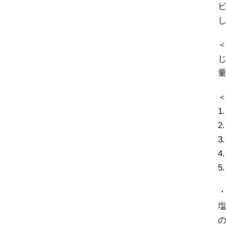
＜
じ
1
3
5