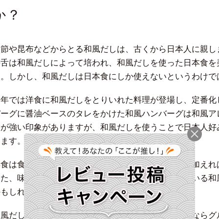
か？
鰹節や昆布などからとる和風だしは、古くから日本人に親し
の舌は和風だしによって培われ、和風だしを使った日本食を
す。しかし、和風だしは日本食にしか使えないというわけ
近年では洋食に和風だしをとりいれた料理が登場し、定番化
バーグに醤油ベースのタレをかけた和風ハンバーグは和風ア
脂が強い印象がありますが、和風だしを使うことで日本人好
ります。
洋食は食べ慣れていないという人も、和風だしを味に加えれ
また、味付けをするが苦手という人でも、使い慣れている和
かもしれません。
和風だしのうま味成分は、鰹節ならイノシン酸、昆布ならグ