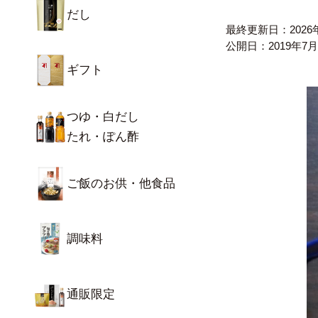
だし
最終更新日：
202
公開日：
2019年7
ギフト
つゆ・白だし
たれ・ぽん酢
ご飯のお供・他食品
調味料
通販限定