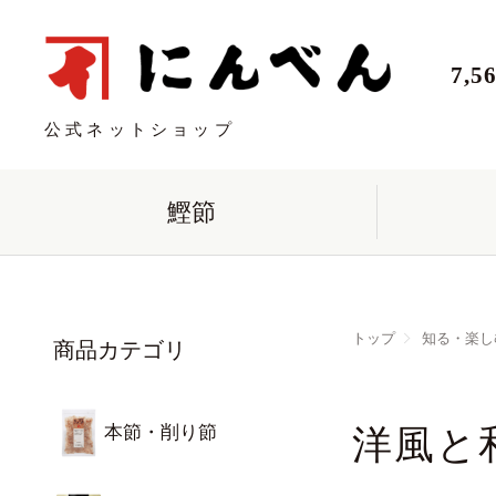
7,
公式ネットショップ
鰹節
トップ
知る・楽し
商品カテゴリ
本節・削り節
洋風と