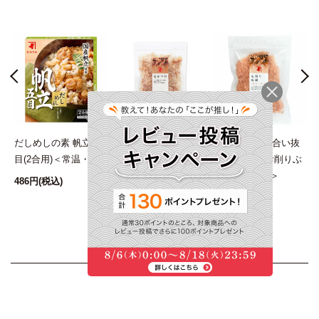
だしめしの素 帆立五
花かつお かつお削り
糸削り極細(血合い抜
目(2合用)＜常温・O＞
ぶし 20g ＜常温・O＞
き) 20g かつお削りぶ
し ＜常温・O＞
486円
(税込)
410円
(税込)
594円
(税込)
2