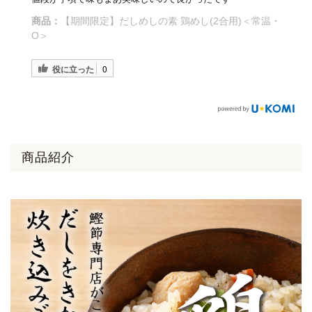
商品：
【期間限定】だしめしの素 鶏めし(2合用)＜常温・
O＞
役に立った
0
商品紹介