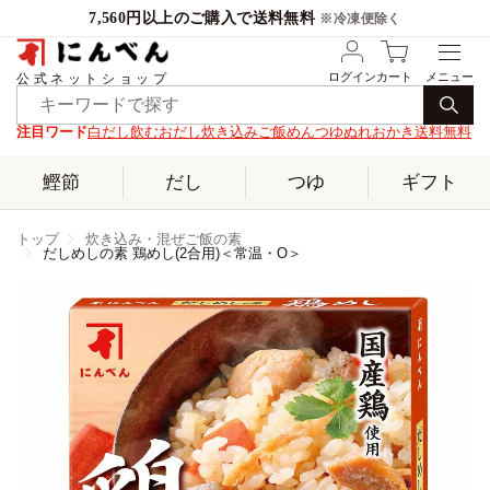
7,560円以上のご購入で送料無料
※冷凍便除く
ログイン
カート
公式ネットショップ
注目ワード
白だし
飲むおだし
炊き込みご飯
めんつゆ
ぬれおかき
送料無料
鰹節
だし
つゆ
ギフト
トップ
炊き込み・混ぜご飯の素
だしめしの素 鶏めし(2合用)＜常温・O＞