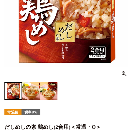
常温便
税率8%
だしめしの素 鶏めし(2合用)＜常温・O＞