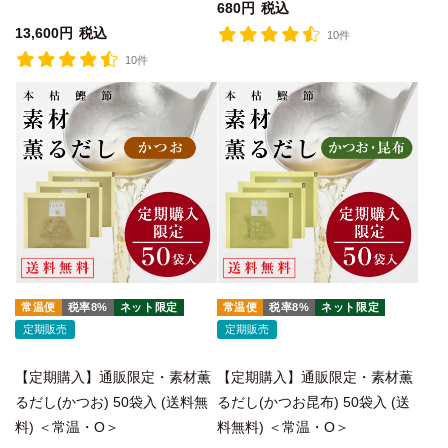
680
税込
13,600
税込
10件
10件
常温便
税率8%
ネット限定
常温便
税率8%
ネット限定
定期販売
定期販売
【定期購入】通販限定・素材薫
【定期購入】通販限定・素材薫
るだし(かつお) 50袋入 (送料無
るだし(かつお昆布) 50袋入 (送
料) ＜常温・O＞
料無料) ＜常温・O＞