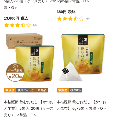
5袋入×20個（ケース売り）＜常
6g×5袋＜常温・O＞
温・O＞
680
税込
13,600
税込
7件
7件
常温便
税率8%
ケース商品
常温便
税率8%
本枯鰹節 飲むおだし 【かつお
本枯鰹節 飲むおだし 【かつお
と昆布】 5袋入×20個（ケース
と昆布】 6g×5袋 ＜常温・O＞
売り） ＜常温・O＞