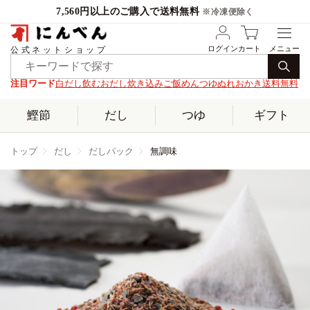
7,560円以上のご購入で送料無料
※冷凍便除く
ログイン
カート
公式ネットショップ
注目ワード
白だし
飲むおだし
炊き込みご飯
めんつゆ
ぬれおかき
送料無料
鰹節
だし
つゆ
ギフト
トップ
だし
だしパック
無調味