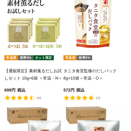
常温便
税率8%
ネット限定
常温便
税率8%
【通販限定】素材薫るだしお試
タニタ食堂監修のだしパック
しセット 10g×6袋 ＜常温・N＞
8g×10袋＜常温・O＞
699
税込
572
税込
5件
1件