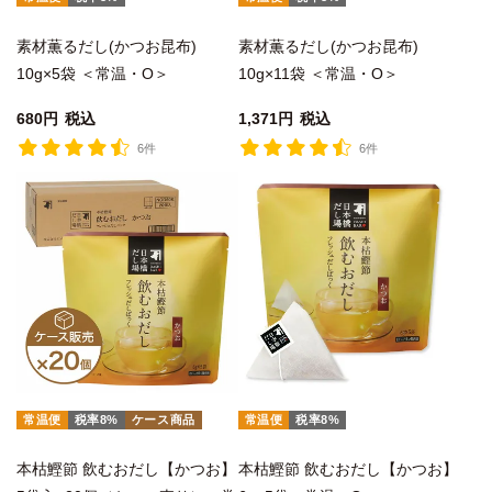
素材薫るだし(かつお昆布)
素材薫るだし(かつお昆布)
10g×5袋 ＜常温・O＞
10g×11袋 ＜常温・O＞
680
税込
1,371
税込
6件
6件
常温便
税率8%
ケース商品
常温便
税率8%
本枯鰹節 飲むおだし【かつお】
本枯鰹節 飲むおだし【かつお】