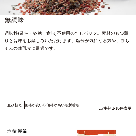
無調味
調味料(醤油・砂糖・食塩)不使用のだしパック。
素材のもつ薫
りと旨味をお楽しみいただけます。塩分が気になる方や、赤ち
ゃんの離乳食に最適です。
価格が安い順
価格が高い順
新着順
並び替え
16
件中
1
-
16
件表示