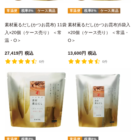
常温便
税率8%
ケース商品
常温便
税率8%
ケース商品
素材薫るだし(かつお昆布) 11袋
素材薫るだし(かつお昆布)5袋入
入×20個（ケース売り） ＜常
×20個（ケース売り） ＜常温・
温・O＞
O＞
27,419
税込
13,600
税込
6件
6件
常温便
税率8%
常温便
税率8%