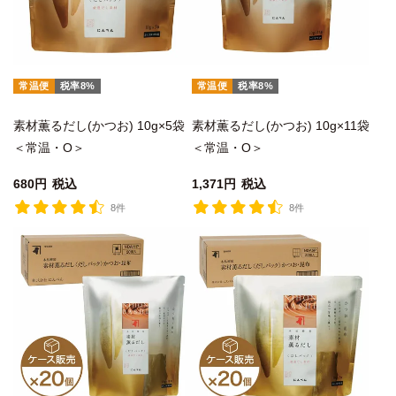
常温便
税率8%
常温便
税率8%
素材薫るだし(かつお) 10g×5袋
素材薫るだし(かつお) 10g×11袋
＜常温・O＞
＜常温・O＞
680
税込
1,371
税込
8件
8件