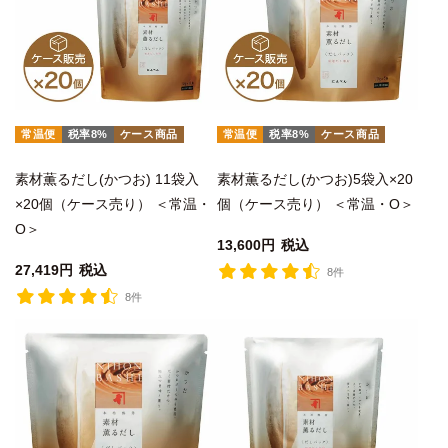
常温便
税率8%
ケース商品
常温便
税率8%
ケース商品
素材薫るだし(かつお) 11袋入
素材薫るだし(かつお)5袋入×20
×20個（ケース売り） ＜常温・
個（ケース売り） ＜常温・O＞
O＞
13,600
税込
27,419
税込
8件
8件