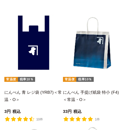
常温便
税率10％
常温便
税率10％
にんべん 青 レジ袋 (YRB7)＜常
にんべん 手提げ紙袋 特小 (F4)
温・O＞
＜常温・O＞
3
税込
33
税込
10件
1件