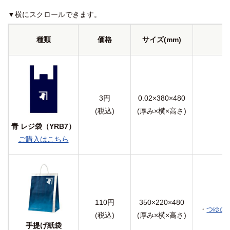
▼横にスクロールできます。
種類
価格
サイズ(mm)
3円
0.02×380×480
(税込)
(厚み×横×高さ)
青 レジ袋（YRB7）
ご購入はこちら
110円
350×220×480
・
つゆの素
(税込)
(厚み×横×高さ)
手提げ紙袋