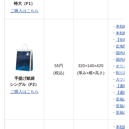
特大（F1）
ご購入はこちら
・
本枯鰹節
・
本枯鰹節
・
【化粧
・
近海限定
・
国内産 
・
国内産 
55円
320×140×420
・
オリジナ
(税込)
(厚み×横×高さ)
・
削り器と
手提げ紙袋
・
カツオ解
シングル（F2）
・
【通販限
ご購入はこちら
・
【通販限
・
至福の一
・
至福の一
・
至福の一
・
本枯鰹節