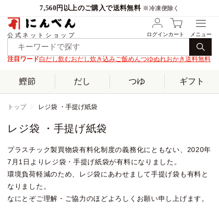
7,560円以上のご購入で送料無料
※冷凍便除く
ログイン
カート
公式ネットショップ
注目ワード
白だし
飲むおだし
炊き込みご飯
めんつゆ
ぬれおかき
送料無料
鰹節
だし
つゆ
ギフト
トップ
レジ袋 ・手提げ紙袋
レジ袋 ・手提げ紙袋
プラスチック製買物袋有料化制度の義務化にともない、2020年
7月1日よりレジ袋・手提げ紙袋が有料になりました。
環境負荷軽減のため、レジ袋にあわせまして手提げ袋も有料と
なりました。
なにとぞご理解・ご協力のほどよろしくお願い申し上げます。