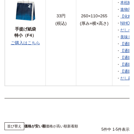
・
本枯鰹節
・
進物用本枯
33円
260×110×265
・
【化粧
(税込)
(厚み×横×高さ)
・
NIHO
手提げ紙袋
・
だしポッ
特小（F4）
・
美味しあ
ご購入はこちら
・
【通販限
・
【通販限
・
【通販限
・
【通販限
・
【通販限
・
だし薫る
価格が安い順
価格が高い順
新着順
並び替え
5
件中
1
-
5
件表示