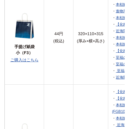
・
本枯鰹節
・
進物用箱
・
本枯鰹節
・
【化粧
・
近海限定
44円
320×110×315
・
本枯鰹節
(税込)
(厚み×横×高さ)
・
本枯鰹節
手提げ紙袋
・
【化粧箱
小（F3）
・
至福の一
ご購入はこちら
・
至福の一
・
至福の一
・
近海限
・
【化粧箱
・
【化粧箱
・
本枯鰹
(FGB10Y)
・
本枯鰹節
・
近海限定