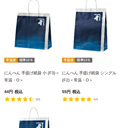
常温便
税率10％
常温便
税率10％
にんべん 手提げ紙袋 小 (F3)＜
にんべん 手提げ紙袋 シングル
常温・O＞
(F2)＜常温・O＞
44
税込
55
税込
9件
4件