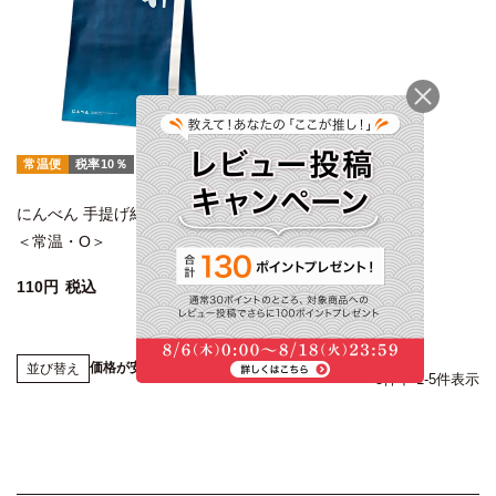
常温便
税率10％
にんべん 手提げ紙袋 特大 (F1)
＜常温・O＞
110
税込
価格が安い順
価格が高い順
新着順
並び替え
5
件中
1
-
5
件表示