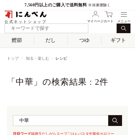
7,560円以上のご購入で送料無料
※冷凍便除く
マイページ
カート
公式ネットショップ
鰹節
だし
つゆ
ギフト
トップ
知る・楽しむ
レシピ
「中華」の検索結果 : 2件
注目ワード
味噌玉
だしがら
スープ
ごはん
パスタ
中華
低カロリー