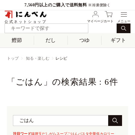
7,560円以上のご購入で送料無料
※冷凍便除く
マイページ
カート
公式ネットショップ
鰹節
だし
つゆ
ギフト
トップ
知る・楽しむ
レシピ
「ごはん」の検索結果 : 6件
注目ワード
味噌玉
だしがら
スープ
ごはん
パスタ
中華
低カロリー