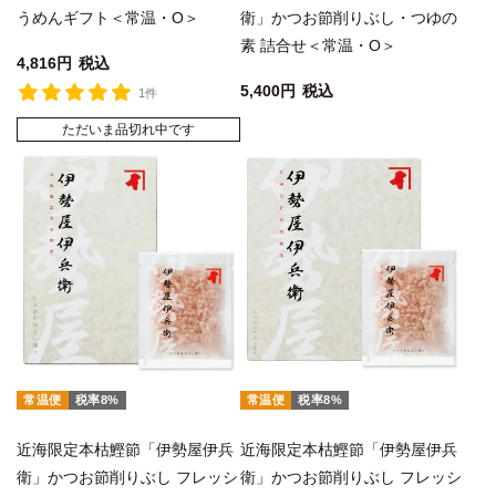
うめんギフト＜常温・O＞
衛」かつお節削りぶし・つゆの
素 詰合せ＜常温・O＞
4,816
税込
5,400
税込
1件
ただいま品切れ中です
常温便
税率8%
常温便
税率8%
近海限定本枯鰹節「伊勢屋伊兵
近海限定本枯鰹節「伊勢屋伊兵
衛」かつお節削りぶし フレッシ
衛」かつお節削りぶし フレッシ