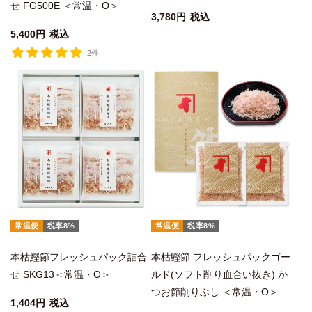
せ FG500E ＜常温・O＞
3,780
税込
5,400
税込
2件
常温便
税率8%
常温便
税率8%
本枯鰹節フレッシュパック詰合
本枯鰹節 フレッシュパックゴー
せ SKG13＜常温・O＞
ルド(ソフト削り血合い抜き) か
つお節削りぶし ＜常温・O＞
1,404
税込