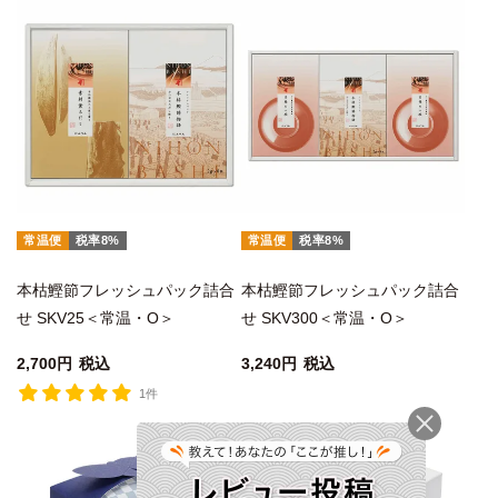
常温便
税率8%
常温便
税率8%
本枯鰹節フレッシュパック詰合
本枯鰹節フレッシュパック詰合
せ SKV25＜常温・O＞
せ SKV300＜常温・O＞
2,700
税込
3,240
税込
1件