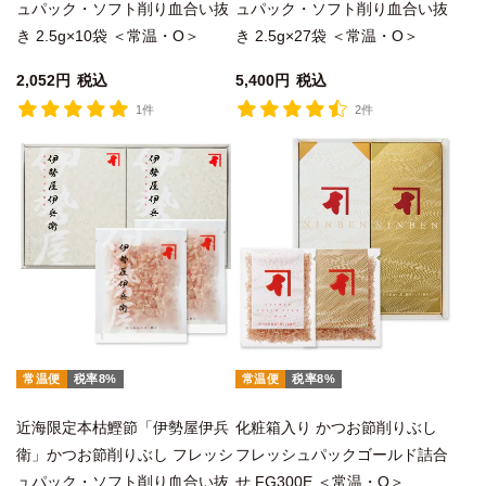
ュパック・ソフト削り血合い抜
ュパック・ソフト削り血合い抜
き 2.5g×10袋 ＜常温・O＞
き 2.5g×27袋 ＜常温・O＞
2,052
税込
5,400
税込
1件
2件
常温便
税率8%
常温便
税率8%
近海限定本枯鰹節「伊勢屋伊兵
化粧箱入り かつお節削りぶし
衛」かつお節削りぶし フレッシ
フレッシュパックゴールド詰合
ュパック・ソフト削り血合い抜
せ FG300E ＜常温・O＞