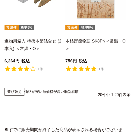
常温便
税率8%
常温便
税率8%
進物用箱入 特撰本節詰合せ (2
本枯鰹節物語 SK8PN＜常温・O
本入) ＜常温・O＞
＞
6,264
税込
756
税込
1件
1件
価格が安い順
価格が高い順
新着順
並び替え
20
件中
1
-
20
件表示
※すでに販売期間が終了した商品が表示される場合がございま