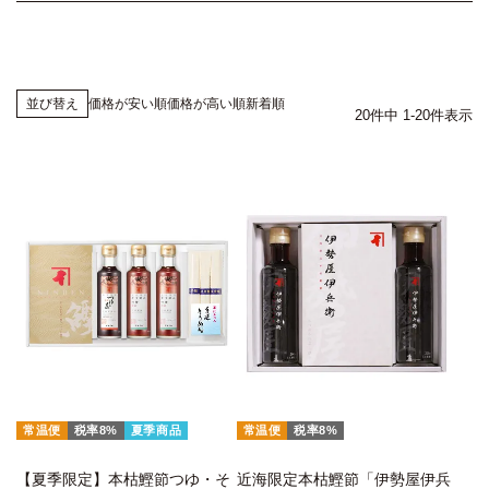
価格が安い順
価格が高い順
新着順
並び替え
20
件中
1
-
20
件表示
常温便
税率8%
夏季商品
常温便
税率8%
【夏季限定】本枯鰹節つゆ・そ
近海限定本枯鰹節「伊勢屋伊兵