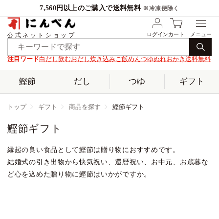
7,560円以上のご購入で送料無料
※冷凍便除く
ログイン
カート
公式ネットショップ
注目ワード
白だし
飲むおだし
炊き込みご飯
めんつゆ
ぬれおかき
送料無料
鰹節
だし
つゆ
ギフト
トップ
ギフト
商品を探す
鰹節ギフト
鰹節ギフト
縁起の良い食品として鰹節は贈り物におすすめです。
結婚式の引き出物から快気祝い、還暦祝い、お中元、お歳暮な
ど心を込めた贈り物に鰹節はいかがですか。