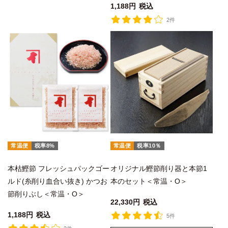
1,188
税込
2件
常温便
税率8%
常温便
税率10％
本枯鰹節 フレッシュパックゴー
オリジナル鰹節削り器と本節1
ルド(糸削り血合い抜き) かつお
本のセット＜常温・O＞
節削りぶし＜常温・O＞
22,330
税込
1,188
税込
5件