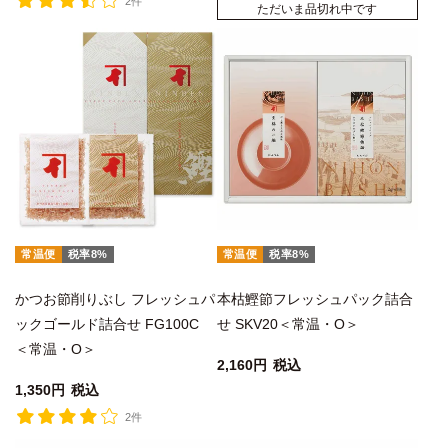
2件
ただいま品切れ中です
常温便
税率8%
常温便
税率8%
かつお節削りぶし フレッシュパ
本枯鰹節フレッシュパック詰合
ックゴールド詰合せ FG100C
せ SKV20＜常温・O＞
＜常温・O＞
2,160
税込
1,350
税込
2件