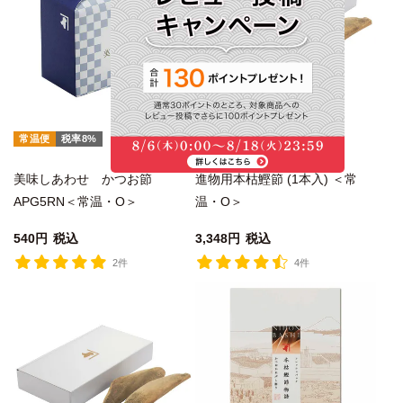
常温便
税率8%
常温便
税率8%
美味しあわせ かつお節
進物用本枯鰹節 (1本入) ＜常
APG5RN＜常温・O＞
温・O＞
540
税込
3,348
税込
2件
4件