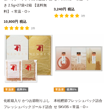
き 2.5g×27袋×2箱 【送料無
3,240
税込
料】＜常温・O＞
3件
10,800
税込
2件
常温便
税率8%
常温便
税率8%
化粧箱入り かつお節削りぶし
本枯鰹節フレッシュパック詰合
フレッシュパックゴールド詰合
せ SKV35＜常温・O＞