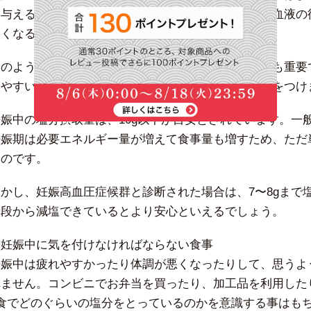
を与える可能性もあります。具体的には子宮や胎盤の血液の
くくなるといったリスクが挙げられています。
このような事態を防ぐためにも日々の食事管理がとても重要
りやすい時期ですので、いつも以上に塩分摂取には気をつけ
妊娠中の塩分摂取量は、10g以下が目安とされています。一
妊娠期は必要エネルギー量が増えて食事量も増すため、ただ
いのです。
しかし、妊娠高血圧症候群と診断された場合は、7〜8gまで
普段から減塩できているとより安心といえるでしょう。
・妊娠中に気を付けなければならない食事
妊娠中は疲れやすかったり体調が悪くなったりして、思うよ
れません。コンビニでお弁当を買ったり、加工品を利用した
1食でどのぐらいの塩分をとっているのかを意識する事はも