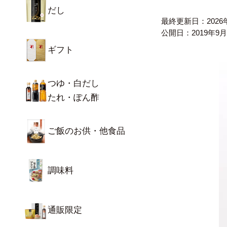
だし
最終更新日：
202
公開日：
2019年9
ギフト
つゆ・白だし
たれ・ぽん酢
ご飯のお供・他食品
調味料
通販限定