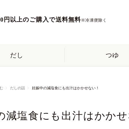
560円以上のご購入で送料無料
※冷凍便除く
だし
つゆ
む
だしの話
妊娠中の減塩食にも出汁はかかせない！
の減塩食にも出汁はかかせ