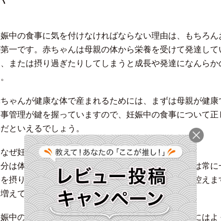
い
妊娠中の食事に気を付けなければならない理由は、もちろん
が第一です。赤ちゃんは母親の体から栄養を受けて発達して
り、または摂り過ぎたりしてしまうと成長や発達になんらか
す。
赤ちゃんが健康な体で産まれるためには、まずは母親が健康
食事管理が鍵を握っていますので、妊娠中の食事について正
要だといえるでしょう。
・なぜ妊娠中は減塩しなければならないのか
塩分は体内の水分量と関わりがあります。体液の濃度は常に
分を摂りすぎると濃度を調整するために水分の排出を控えま
に増えてしまうため、高血圧になりやすいのです。
妊娠中の高血圧は、妊娠高血圧症候群とよばれ、妊婦にはよ