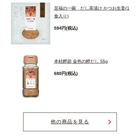
至福の一碗 だし茶漬け かつお生姜(1
食入り)
594円(税込)
本枯鰹節 金色の鰹だし 55g
680円(税込)
他の商品を見る