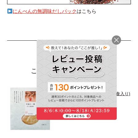
にんべんの無調味だしパック
はこちら
この記事に関連する商品
至福の一椀 だし茶漬け 貝柱 (1食入り)
594円(税込)