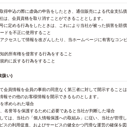
資格取得申込の際に虚偽の申告をしたとき、通信販売による代金支払
社は、会員資格を取り消すことができることとします。
の各号に定める行為をしたときは、これにより当社が被った損害を賠
スワードを不正に使用すること
ジにアクセスして情報を改ざんしたり、当ホームページに有害なコン
品の知的所有権を侵害する行為をすること
利用規約に反する行為をすること
取扱い)
として会員情報を会員の事前の同意なく第三者に対して開示すること
情報その他のお客様情報を開示できるものとします。
示を求められた場合
利益、名誉等を保護するために必要であると当社が判断した場合
きましては、当社の「個人情報保護への取組み」に従い、当社が管理
ビスの利用促進、およびサービスの健全かつ円滑な運営の確保を図