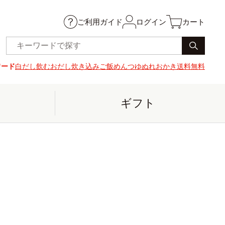
ご利用ガイド
ログイン
カート
ワード
白だし
飲むおだし
炊き込みご飯
めんつゆ
ぬれおかき
送料無料
ギフト