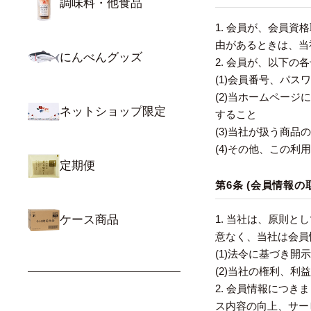
調味料・他食品
1. 会員が、会員
由があるときは、当
にんべんグッズ
2. 会員が、以下
(1)会員番号、パ
(2)当ホームペー
ネットショップ限定
すること
(3)当社が扱う商
(4)その他、この
定期便
第6条 (会員情報の
ケース商品
1. 当社は、原則
意なく、当社は会員
(1)法令に基づき開
(2)当社の権利、
2. 会員情報につ
ス内容の向上、サー