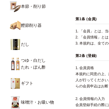
本節・削り節
第1条 (会員)
鰹節削り器
1. 「会員」とは
2. 「会員情報」
3. 本規約は、全
だし
第2条 (登録)
つゆ・白だし
たれ・ぽん酢
1. 会員資格
本規約に同意の上、
人が行ってください
ギフト
らの会員申込はお断
2. 会員情報の入力
味噌汁・お吸い物
会員登録手続の際に