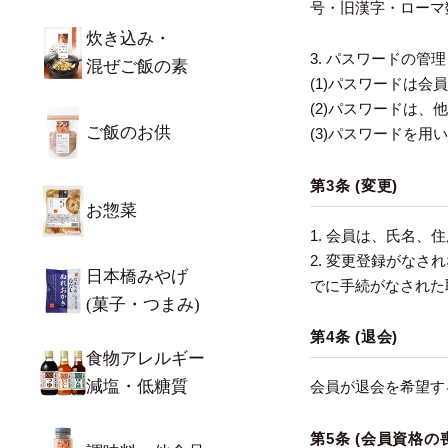
号・旧漢字・ローマ
炊き込み・
3. パスワードの管理
混ぜご飯の素
(1)パスワードは
(2)パスワードは
ご飯のお供
(3)パスワードを
第3条 (変更)
お惣菜
1. 会員は、氏名
2. 変更登録がな
日本橋みやげ
でに手続がなされた
(菓子・つまみ)
第4条 (退会)
食物アレルギー
減塩・低糖質
会員が退会を希望す
第5条 (会員資格の