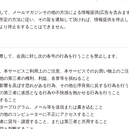
に対して、メールマガジンその他の方法による情報提供(広告を含みま
所定の方法に従い、その旨を通知して頂ければ、情報提供を停止し
より停止をすることはできません。
際して、会員に対し次の各号の行為を行うことを禁止します。
規約、本サービスご利用上のご注意、本サービスでのお買い物上のご
その他の第三者の権利、利益、名誉等を損ねること
に悪影響を及ぼす恐れがある行為、その他公序良俗に反する行為を行
の他の第三者に迷惑となる行為や不快感を抱かせる行為を行うこと
力すること
ュータープログラム、メール等を送信または書き込むこと
ーその他のコンピューターに不正にアクセスすること
第三者に貸与・譲渡すること、または第三者と共用すること
適切と判断すること