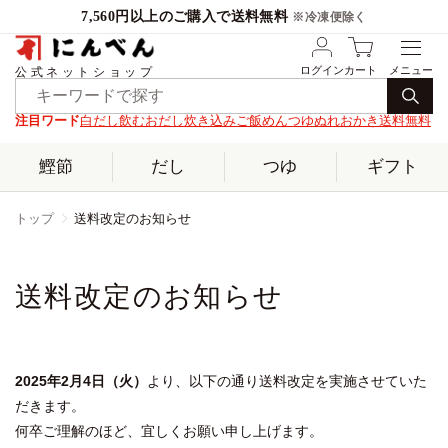
7,560円以上のご購入で送料無料
※冷凍便除く
ログイン
カート
公式ネットショップ
注目ワード
白だし
飲むおだし
炊き込みご飯
めんつゆ
ぬれおかき
送料無料
鰹節
だし
つゆ
ギフト
トップ
送料改定のお知らせ
送料改定のお知らせ
2025年2月4日（火）
より、以下の通り送料改定を実施させていた
だきます。
何卒ご理解のほど、宜しくお願い申し上げます。