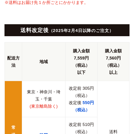
※送料はお届け先１か所ごとにかかります。
送料改定後
（2025年2月4日以降のご注文）
購入金額
購入金額
配送方
7,559円
7,560円
地域
法
（税込）
（税込）
以下
以上
改定前 305円
東京・神奈川・埼
（税込）
玉・千葉
改定後
550円
(東京離島除く)
（税込）
改定前 510円
常
（税込）
送料