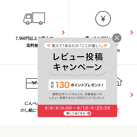
7,560円以上ご購入で
選べるお支払い方法
クレジット/PayPay/
送料無料
キャリア決済/代金引換
にんべんの
複数お届け先の
のし紙について
指定方法について