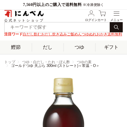
7,560円以上のご購入で送料無料
※冷凍便除く
ログイン
カート
公式ネットショップ
注目ワード
白だし
飲むおだし
炊き込みご飯
めんつゆ
ぬれおかき
送料無料
鰹節
だし
つゆ
ギフト
トップ
つゆ・白だし・たれ・ぽん酢
つゆの素
ゴールドつゆ 天ぷら 300ml (ストレート)＜常温・O＞