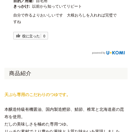
目的／用途:
自宅用
きっかけ:
以前から知っていてリピート
自分で作るよりおいしいです 大根おろしを入れれば完璧で
すね
役に立った
0
商品紹介
天ぷら専用のこだわりのつゆです。
本醸造特級有機醤油、国内製造鰹節、鯖節、椎茸と北海道産の昆
布を使用。
だしの美味しさを極めた専用つゆ。
リッチな素材でより豊かな風味と上質な味わいを実現しました。