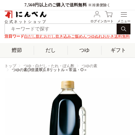
7,560円以上のご購入で送料無料
※冷凍便除く
ログイン
カート
公式ネットショップ
注目ワード
白だし
飲むおだし
炊き込みご飯
めんつゆ
ぬれおかき
送料無料
鰹節
だし
つゆ
ギフト
トップ
つゆ・白だし・たれ・ぽん酢
つゆの素
つゆの素(3倍濃厚)1.8リットル＜常温・O＞