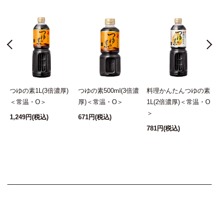
倍
つゆの素1L(3倍濃厚)
つゆの素500ml(3倍濃
料理かんたんつゆの素
O
＜常温・O＞
厚)＜常温・O＞
1L(2倍濃厚)＜常温・O
＞
1,249円
(税込)
671円
(税込)
781円
(税込)