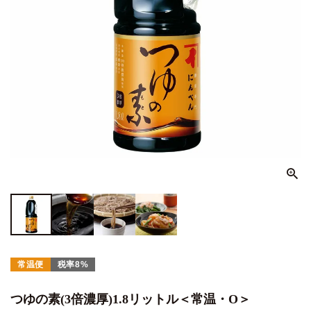
常温便
税率8%
つゆの素(3倍濃厚)1.8リットル＜常温・O＞