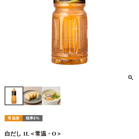
常温便
税率8%
白だし 1L＜常温・O＞