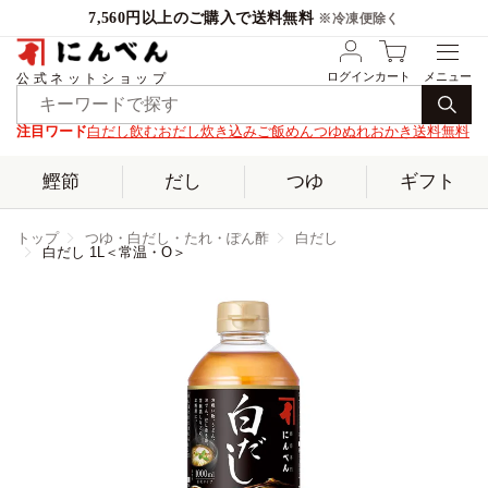
7,560円以上のご購入で送料無料
※冷凍便除く
ログイン
カート
公式ネットショップ
注目ワード
白だし
飲むおだし
炊き込みご飯
めんつゆ
ぬれおかき
送料無料
鰹節
だし
つゆ
ギフト
トップ
つゆ・白だし・たれ・ぽん酢
白だし
白だし 1L＜常温・O＞