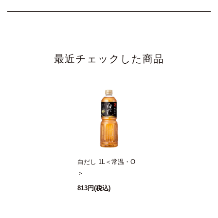
なきがしてうれしくなっちゃいます おすすめです
和風キッシュ
最近チェックした商品
2021/06/27 15:22:41.556376 投稿者：いーとも
★★★★
茶碗蒸しほど繊細に作らなくても良くて子ども受けが良か
った。白だしとチーズってミスマッチとも思ったけど、案
外あっていて美味しかった。
白だし 1L＜常温・O
＞
813円
(税込)