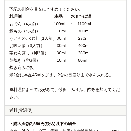
下記の割合を目安にうすめてください。
料理例 本品 水または湯
おでん（4人前） 100ml ： 1100ml
鍋もの（4人前） 70ml ： 700ml
うどんのかけ汁（1人前）30ml ： 270ml
お吸い物（3人前） 30ml ： 400ml
茶わん蒸し（卵2個） 30ml ： 360ml
卵焼き（卵3個） 10ml ： 50ml
炊き込みご飯
米2合に本品45mlを加え、2合の目盛りまで水を入れる。
※料理によってお好みで、砂糖、みりん、酢等を加えてくだ
さい。
送料
(常温便)
・購入金額7,559円(税込)以下の場合
東京・神奈川・埼玉・千葉・静岡(東京離島除く) ・・・
550