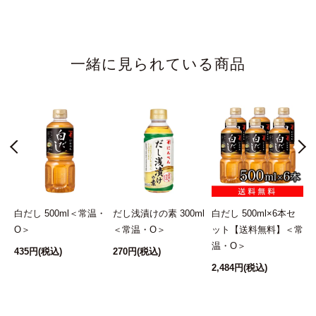
★★★★★
そうめんの麺つゆに少し足すと上品なつけ汁に!
卵焼きに足すとお店の卵焼きの様です!
一緒に見られている商品
料亭の味
2021/06/19 11:09:48.859338 投稿者：まい
★★★★★
筍の季節には必須です誰でもプロの味がだせます まるで
料理の腕が上がったような気がします 何に使っても上品
な一品になるので気に入ってます
)
白だし 500ml＜常温・
だし浅漬けの素 300ml
白だし 500ml×6本セ
＞
O＞
にんべん最高
＜常温・O＞
ット【送料無料】＜常
温・O＞
435円
(税込)
270円
(税込)
2021/06/19 10:53:28.472973 投稿者：まい
2,484円
(税込)
1
★★★★★
スーパーで見つけて購入 筍を煮ました プロの味が誰に
でもできます 色々使えて自分の料理の腕があがったよう