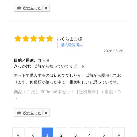
役に立った
0
いくらまま様
購入確認済み
2026-05-28
目的／用途:
自宅用
きっかけ:
以前から知っていてリピート
ネットで購入するのは初めてでしたが、以前から愛用してお
ります。何種類か使った中で一番美味しいと思っています。
商品：
白だし 500ml×6本セット【送料無料】＜常温・O
＞
役に立った
0
​1
​2
​3
​4