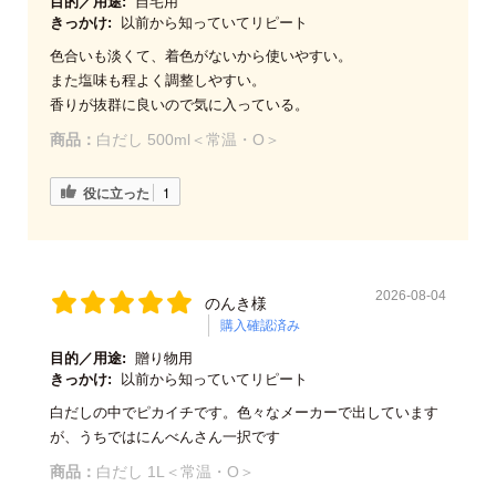
目的／用途:
自宅用
きっかけ:
以前から知っていてリピート
色合いも淡くて、着色がないから使いやすい。
また塩味も程よく調整しやすい。
香りが抜群に良いので気に入っている。
商品：
白だし 500ml＜常温・O＞
役に立った
1
2026-08-04
のんき様
購入確認済み
目的／用途:
贈り物用
きっかけ:
以前から知っていてリピート
白だしの中でピカイチです。色々なメーカーで出しています
が、うちではにんべんさん一択です
商品：
白だし 1L＜常温・O＞