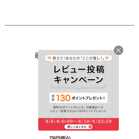
最近チェックした商品
本枯鰹節だし入り ぽ
ん酢＜常温・O＞
756円
(税込)