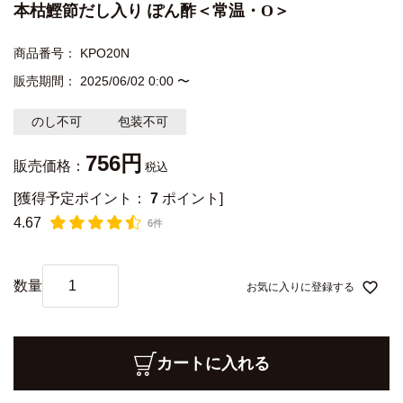
本枯鰹節だし入り ぽん酢＜常温・O＞
商品番号
KPO20N
販売期間
2025/06/02 0:00
〜
のし不可
包装不可
756
販売価格：
税込
[獲得予定ポイント：
7
ポイント]
4.67
6件
お気に入りに登録する
カートに入れる