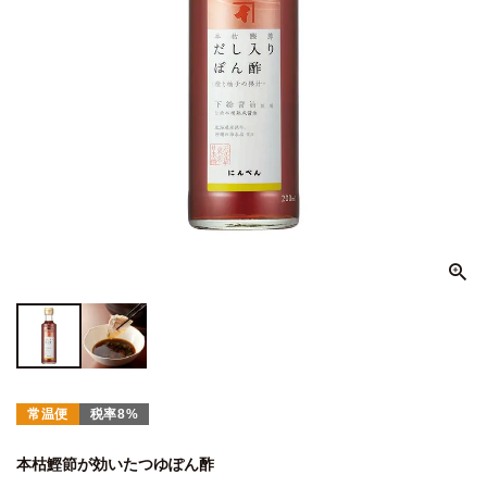
常温便
税率8%
本枯鰹節が効いたつゆぽん酢