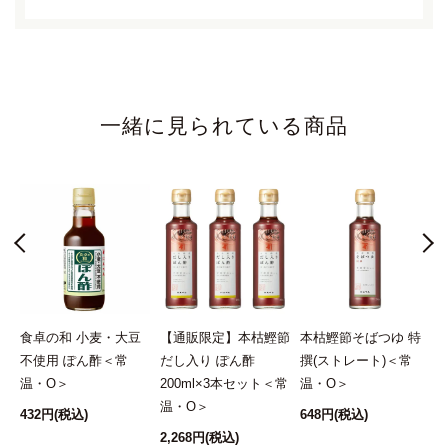
一緒に見られている商品
下
食卓の和 小麦・大豆
【通販限定】本枯鰹節
本枯鰹節そばつゆ 特
O
不使用 ぽん酢＜常
だし入り ぽん酢
撰(ストレート)＜常
温・O＞
200ml×3本セット＜常
温・O＞
温・O＞
432円
(税込)
648円
(税込)
2,268円
(税込)