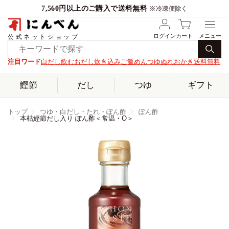
7,560円以上のご購入で送料無料
※冷凍便除く
ログイン
カート
公式ネットショップ
注目ワード
白だし
飲むおだし
炊き込みご飯
めんつゆ
ぬれおかき
送料無料
鰹節
だし
つゆ
ギフト
トップ
つゆ・白だし・たれ・ぽん酢
ぽん酢
本枯鰹節だし入り ぽん酢＜常温・O＞