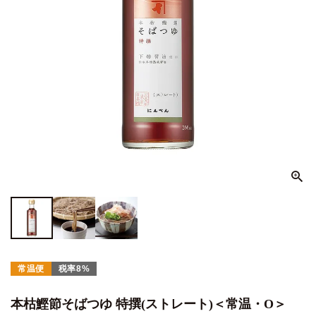
常温便
税率8%
本枯鰹節そばつゆ 特撰(ストレート)＜常温・O＞