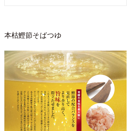
本枯鰹節そばつゆ