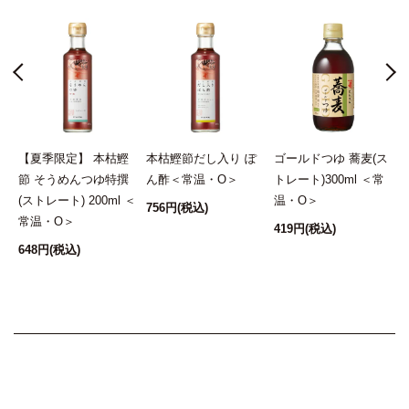
昆
【夏季限定】 本枯鰹
本枯鰹節だし入り ぽ
ゴールドつゆ 蕎麦(ス
節 そうめんつゆ特撰
ん酢＜常温・O＞
トレート)300ml ＜常
(ストレート) 200ml ＜
温・O＞
756円
(税込)
常温・O＞
419円
(税込)
1
648円
(税込)