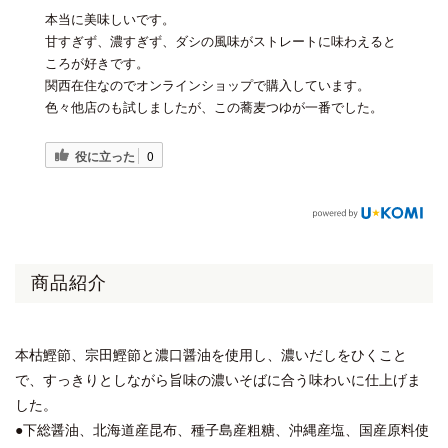
本当に美味しいです。
甘すぎず、濃すぎず、ダシの風味がストレートに味わえると
ころが好きです。
関西在住なのでオンラインショップで購入しています。
色々他店のも試しましたが、この蕎麦つゆが一番でした。
役に立った
0
商品紹介
本枯鰹節、宗田鰹節と濃口醤油を使用し、濃いだしをひくこと
で、すっきりとしながら旨味の濃いそばに合う味わいに仕上げま
した。
●下総醤油、北海道産昆布、種子島産粗糖、沖縄産塩、国産原料使