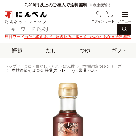
7,560円以上のご購入で送料無料
※冷凍便除く
ログイン
カート
公式ネットショップ
注目ワード
白だし
飲むおだし
炊き込みご飯
めんつゆ
ぬれおかき
送料無料
鰹節
だし
つゆ
ギフト
トップ
つゆ・白だし・たれ・ぽん酢
本枯鰹節つゆシリーズ
本枯鰹節そばつゆ 特撰(ストレート)＜常温・O＞