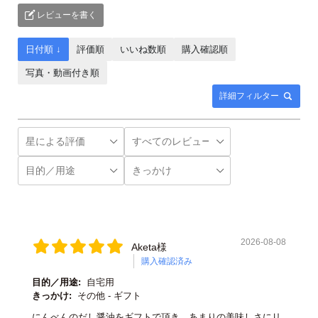
レビューを書く
日付順 ↓
評価順
いいね数順
購入確認順
写真・動画付き順
詳細フィルター
2026-08-08
Aketa様
購入確認済み
目的／用途:
自宅用
きっかけ:
その他 - ギフト
にんべんのだし醤油をギフトで頂き あまりの美味しさにリ