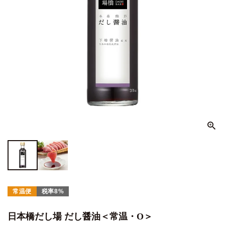
常温便
税率8%
日本橋だし場 だし醤油＜常温・O＞