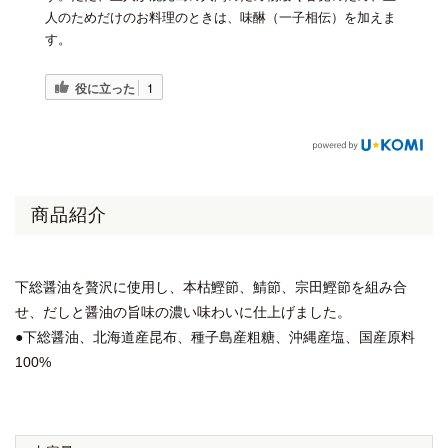
人のためだけのお料理のときは、味醂（一子相伝）を加えま
す。
役に立った
1
商品紹介
下総醤油を贅沢に使用し、本枯鰹節、鯖節、宗田鰹節を組み合
せ、だしと醤油の旨味の濃い味わいに仕上げました。
●下総醤油、北海道産昆布、種子島産粗糖、沖縄産塩、国産原料
100%