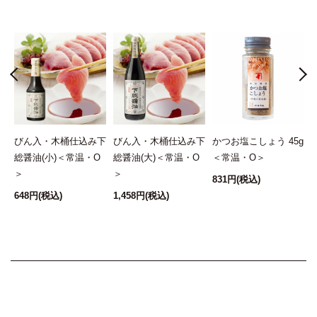
昆
びん入・木桶仕込み下
びん入・木桶仕込み下
かつお塩こしょう 45g
総醤油(小)＜常温・O
総醤油(大)＜常温・O
＜常温・O＞
＞
＞
831円
(税込)
648円
(税込)
1,458円
(税込)
7