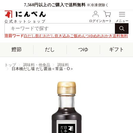
7,560円以上のご購入で送料無料
※冷凍便除く
ログイン
カート
公式ネットショップ
注目ワード
白だし
飲むおだし
炊き込みご飯
めんつゆ
ぬれおかき
送料無料
鰹節
だし
つゆ
ギフト
トップ
調味料・他食品
調味料
日本橋だし場 だし醤油＜常温・O＞