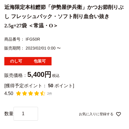
近海限定本枯鰹節「伊勢屋伊兵衛」かつお節削りぶ
し フレッシュパック・ソフト削り血合い抜き
2.5g×27袋 ＜常温・O＞
商品番号
IFG50R
販売期間
2023/02/01 0:00
〜
のし可
包装可
5,400
販売価格：
税込
[獲得予定ポイント：
50
ポイント]
4.50
2件
お気に入りに登録する