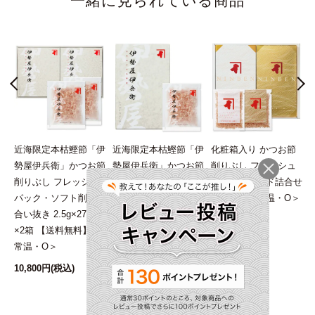
一緒に見られている商品
漬
近海限定本枯鰹節「伊
近海限定本枯鰹節「伊
化粧箱入り かつお節
勢屋伊兵衛」かつお節
勢屋伊兵衛」かつお節
削りぶし フレッシュ
削りぶし フレッシュ
削りぶし フレッシュ
パックゴールド詰合せ
パック・ソフト削り血
パック・ソフト削り血
FG500E ＜常温・O＞
合い抜き 2.5g×27袋
合い抜き 2.5g×10袋
5,400円
(税込)
3
×2箱 【送料無料】＜
＜常温・O＞
常温・O＞
2,052円
(税込)
10,800円
(税込)