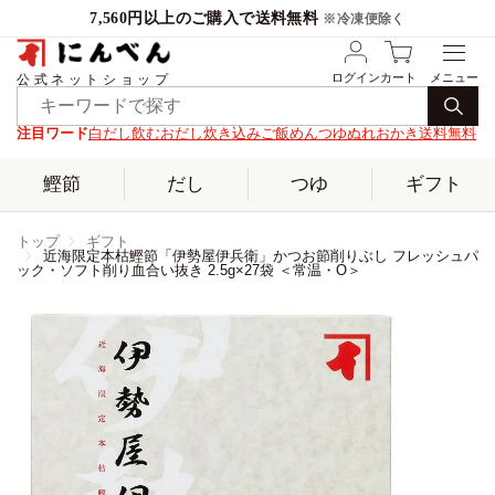
7,560円以上のご購入で送料無料
※冷凍便除く
ログイン
カート
公式ネットショップ
注目ワード
白だし
飲むおだし
炊き込みご飯
めんつゆ
ぬれおかき
送料無料
鰹節
だし
つゆ
ギフト
トップ
ギフト
近海限定本枯鰹節「伊勢屋伊兵衛」かつお節削りぶし フレッシュパ
ック・ソフト削り血合い抜き 2.5g×27袋 ＜常温・O＞