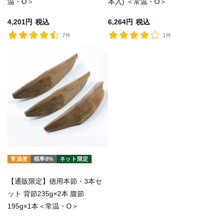
温・O＞
本入) ＜常温・O＞
4,201
税込
6,264
税込
7件
1件
常温便
税率8%
ネット限定
【通販限定】徳用本節・3本セ
ット 背節235g×2本 腹節
195g×1本＜常温・O＞