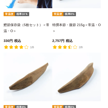
常温便
税率10％
常温便
税率8%
鰹節保存袋（5枚セット）＜常
特撰本節・腹節 215g＜常温・O
温・O＞
＞
330
税込
2,757
税込
1件
2件
常温便
税率8%
常温便
税率8%