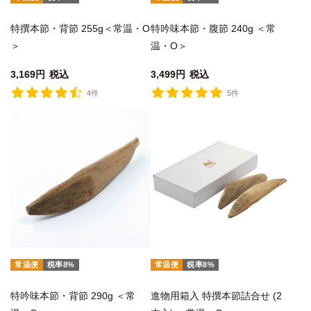
特撰本節・背節 255g＜常温・O
特吟味本節・腹節 240g ＜常
＞
温・O＞
3,169
税込
3,499
税込
4件
5件
常温便
税率8%
常温便
税率8%
特吟味本節・背節 290g ＜常
進物用箱入 特撰本節詰合せ (2