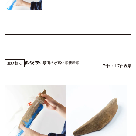
価格が安い順
価格が高い順
新着順
並び替え
7
件中
1
-
7
件表示