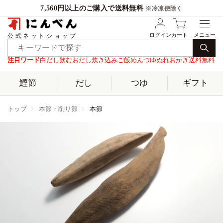
7,560円以上のご購入で送料無料
※冷凍便除く
ログイン
カート
公式ネットショップ
注目ワード
白だし
飲むおだし
炊き込みご飯
めんつゆ
ぬれおかき
送料無料
鰹節
だし
つゆ
ギフト
トップ
本節・削り節
本節