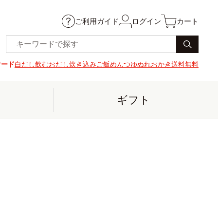
ご利用ガイド
ログイン
カート
ワード
白だし
飲むおだし
炊き込みご飯
めんつゆ
ぬれおかき
送料無料
ギフト