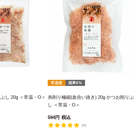
常温便
税率8%
し 20g ＜常温・O＞
糸削り極細(血合い抜き) 20g かつお削りぶ
し ＜常温・O＞
594
税込
2件