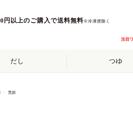
560円以上のご購入で送料無料
※冷凍便除く
注目
だし
つゆ
節
荒節