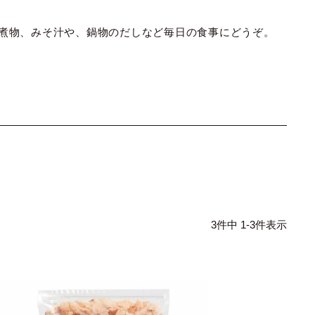
煮物、みそ汁や、鍋物のだしなど毎日の食事にどうぞ。
3
件中
1
-
3
件表示