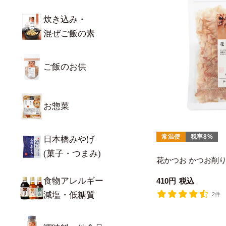
炊き込み・
混ぜご飯の素
ご飯のお供
お惣菜
常温便
税率8%
日本橋みやげ
(菓子・つまみ)
花かつお かつお削りぶ
食物アレルギー
410
税込
減塩・低糖質
2件