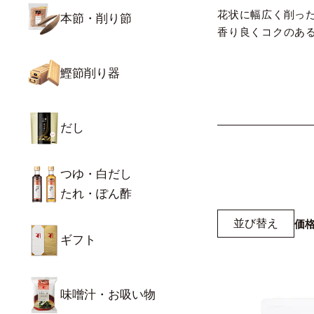
花状に幅広く削っ
本節・削り節
香り良くコクのあ
鰹節削り器
だし
つゆ・白だし
たれ・ぽん酢
並び替え
価
ギフト
味噌汁・お吸い物