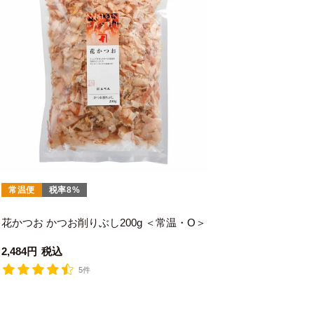
常温便
税率8%
花かつお かつお削りぶし200g ＜常温・O＞
2,484
税込
5件