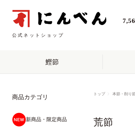
7,
公式ネットショップ
鰹節
トップ
本節・削り
商品カテゴリ
新商品・限定商品
荒節