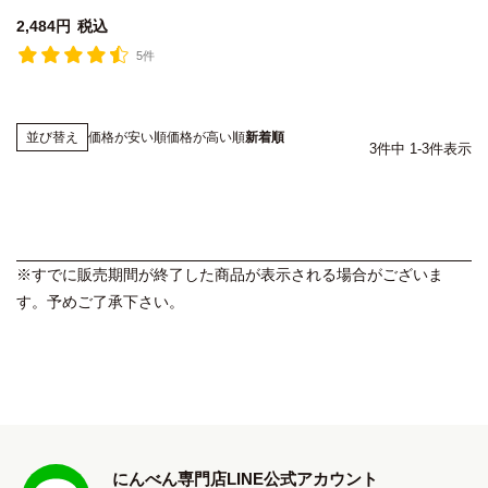
2,484
税込
5件
価格が安い順
価格が高い順
新着順
並び替え
3
件中
1
-
3
件表示
※すでに販売期間が終了した商品が表示される場合がございま
す。予めご了承下さい。
にんべん専門店LINE公式アカウント