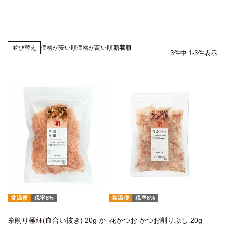
価格が安い順
価格が高い順
新着順
並び替え
3
件中
1
-
3
件表示
常温便
税率8%
常温便
税率8%
糸削り極細(血合い抜き) 20g か
花かつお かつお削りぶし 20g