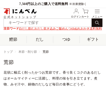
7,560円以上のご購入で送料無料
※冷凍便除く
ログイン
カート
公式ネットショップ
注目ワード
白だし
飲むおだし
炊き込みご飯
めんつゆ
ぬれおかき
送料無料
鰹節
だし
つゆ
ギフト
トップ
本節・削り節
荒節
荒節
花状に幅広く削ったかつお荒節です。
香り良くコクのあるだし
はオールマイティーに活躍し、料理の味を引き立てます。煮
物、みそ汁や、鍋物のだしなど毎日の食事にどうぞ。