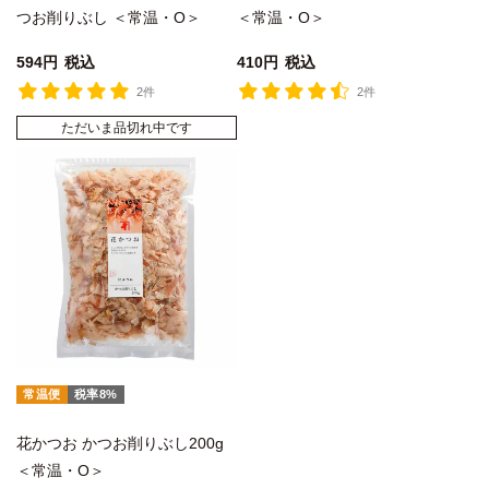
つお削りぶし ＜常温・O＞
＜常温・O＞
594
税込
410
税込
2件
2件
ただいま品切れ中です
常温便
税率8%
花かつお かつお削りぶし200g
＜常温・O＞