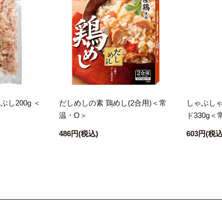
し200g ＜
だしめしの素 鶏めし(2合用)＜常
しゃぶしゃ
温・O＞
ド330g
486円
(税込)
603円
(税込