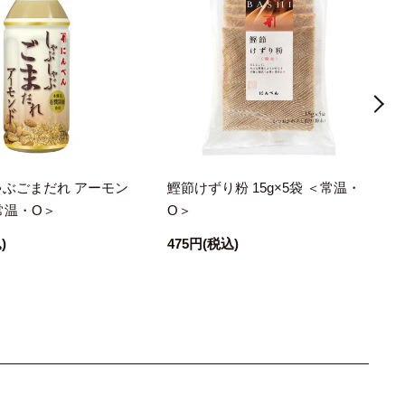
ぶごまだれ アーモン
鰹節けずり粉 15g×5袋 ＜常温・
＜常温・O＞
O＞
)
475円
(税込)