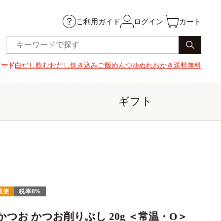
ご利用ガイド
ログイン
カート
ワード
白だし
飲むおだし
炊き込みご飯
めんつゆ
ぬれおかき
送料無料
ギフト
温便
税率8%
かつお かつお削りぶし 20g ＜常温・O＞