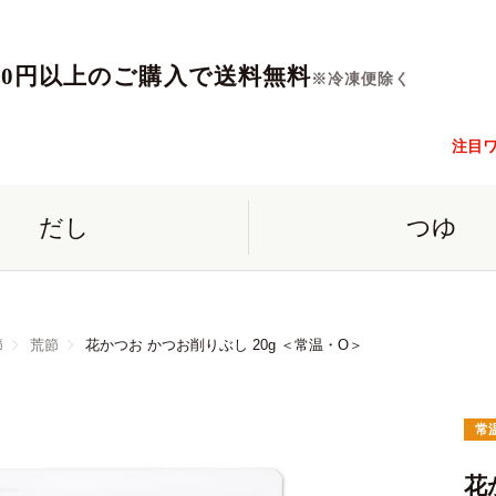
560円以上のご購入で送料無料
※冷凍便除く
注目
だし
つゆ
節
荒節
花かつお かつお削りぶし 20g ＜常温・O＞
常
花