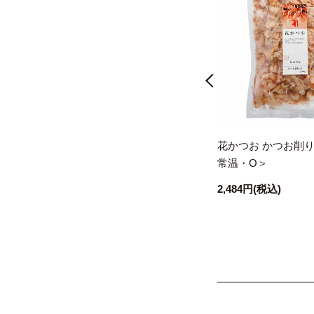
O
素材を愉しむ かしわ飯の素(2合
花かつお かつお削りぶ
用)＜常温・O＞
常温・O＞
648円
(税込)
2,484円
(税込)