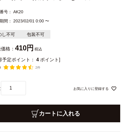
番号
AK20
期間
2023/02/01 0:00
〜
のし不可
包装不可
410
売価格：
税込
獲得予定ポイント：
4
ポイント]
0
2件
お気に入りに登録する
カートに入れる