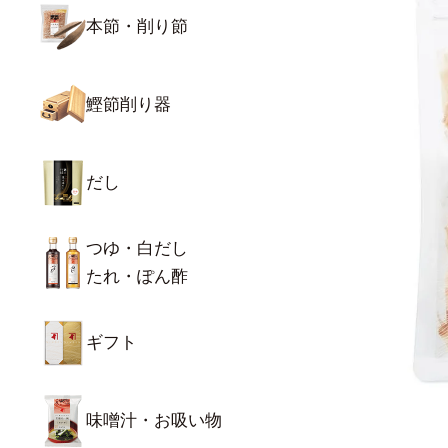
本節・削り節
鰹節削り器
だし
つゆ・白だし
たれ・ぽん酢
ギフト
味噌汁・お吸い物