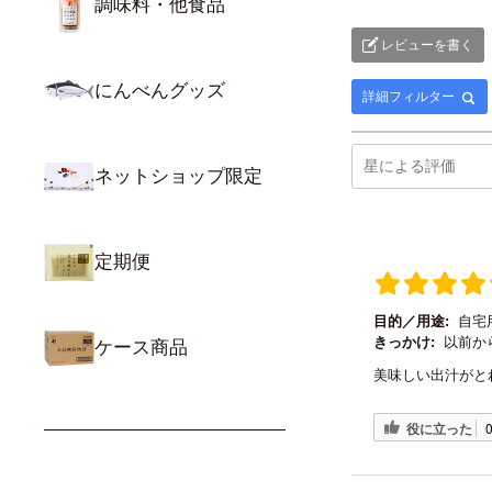
調味料・他食品
レビューを書く
にんべんグッズ
詳細フィルター
ネットショップ限定
定期便
目的／用途:
自宅
きっかけ:
以前か
ケース商品
美味しい出汁がと
役に立った