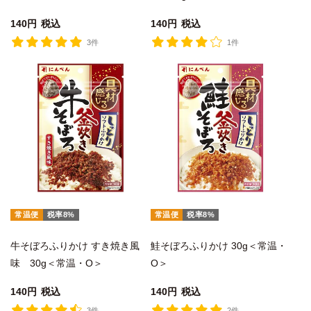
140
税込
140
税込
3件
1件
常温便
税率8%
常温便
税率8%
牛そぼろふりかけ すき焼き風
鮭そぼろふりかけ 30g＜常温・
味 30g＜常温・O＞
O＞
140
税込
140
税込
3件
2件