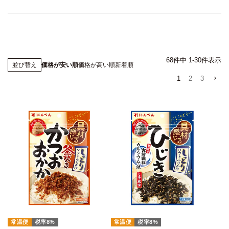
68
件中
1
-
30
件表示
価格が安い順
価格が高い順
新着順
並び替え
1
2
3
常温便
税率8%
常温便
税率8%