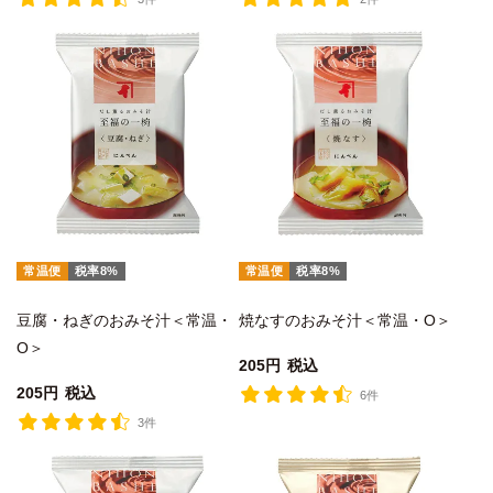
常温便
税率8%
常温便
税率8%
豆腐・ねぎのおみそ汁＜常温・
焼なすのおみそ汁＜常温・O＞
O＞
205
税込
205
税込
6件
3件