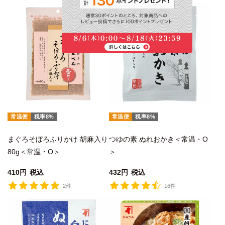
常温便
税率8%
常温便
税率8%
まぐろそぼろふりかけ 胡麻入り
つゆの素 ぬれおかき＜常温・O
80g＜常温・O＞
＞
410
税込
432
税込
2件
16件