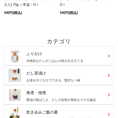
入り) 70g ＜常温・O＞
O＞
540円
(税込)
540円
(税込)
5
カテゴリ
ふりかけ
本格的なだしがごはんの味を引き立てる
だし茶漬け
お湯を注ぐだけでできる、贅沢な一碗
角煮・佃煮
醤油の香ばしさ、だしの旨味が食欲をそそる逸品
炊き込みご飯の素