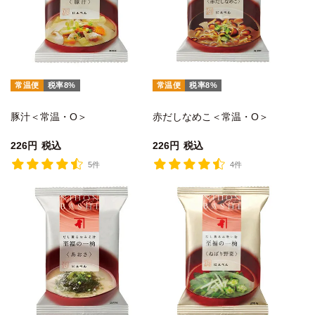
常温便
税率8%
常温便
税率8%
豚汁＜常温・O＞
赤だしなめこ＜常温・O＞
226
税込
226
税込
5件
4件