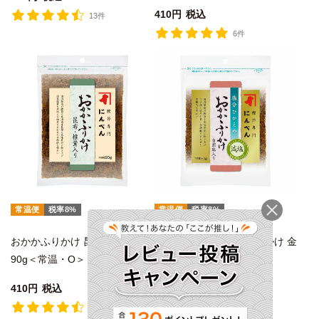
410
税込
13件
6件
常温便
税率8%
常温便
税率8%
おかかふりかけ 昆布・椎茸入り
塩分ひかえめおかかふりかけ 金
90g＜常温・O＞
胡麻入り 90g＜常温・O＞
410
税込
410
税込
5件
2件