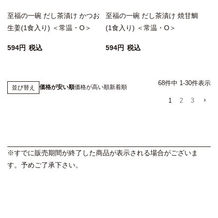
至福の一碗 だし茶漬け かつお
至福の一碗 だし茶漬け 焼甘鯛
生姜(1食入り) ＜常温・O＞
(1食入り) ＜常温・O＞
594
税込
594
税込
68
件中
1
-
30
件表示
価格が安い順
価格が高い順
新着順
並び替え
1
2
3
※すでに販売期間が終了した商品が表示される場合がございま
す。予めご了承下さい。