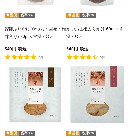
常温便
税率8%
常温便
税率8%
鰹節ふりかけ(かつお・昆布・椎
かつお山椒ふりかけ 60g ＜常
茸入り) 70g ＜常温・O＞
温・O＞
540
税込
540
税込
2件
5件
常温便
税率8%
常温便
税率8%