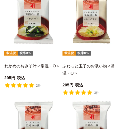
常温便
税率8%
常温便
税率8%
わかめのおみそ汁＜常温・O＞
ふわっと玉子のお吸い物＜常
温・O＞
205
税込
205
税込
2件
3件