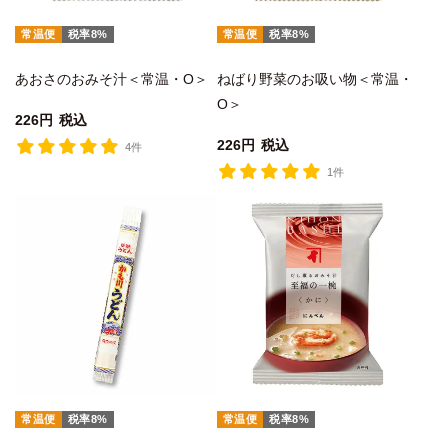
常温便
税率8%
常温便
税率8%
あおさのおみそ汁＜常温・O＞
ねばり野菜のお吸い物＜常温・
O＞
226
税込
226
税込
4件
1件
常温便
税率8%
常温便
税率8%