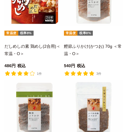
常温便
税率8%
常温便
税率8%
だしめしの素 鶏めし(2合用)＜
鰹節ふりかけ(かつお) 70g ＜常
常温・O＞
温・O＞
486
税込
540
税込
1件
3件