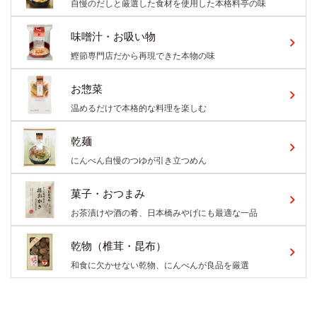
自慢のだしと厳選した食材を使用した本格料亭の味
味噌汁・お吸い物
鰹節専門店だから再現できた本物の味
お惣菜
温めるだけで本格的な料理を楽しむ
乾麺
にんべん自慢のつゆが引き立つめん
菓子・おつまみ
お茶漬けや酒の肴、日本橋みやげにも最適な一品
乾物（椎茸・昆布）
和食に欠かせない乾物、にんべんが良品を厳選