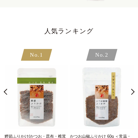
人気ランキング
No.1
No.2
・
鰹節ふりかけ(かつお・昆布・椎茸
かつお山椒ふりかけ 60g ＜常温・