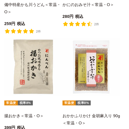
備中特産かも川うどん＜常温・
かにのおみそ汁＜常温・O＞
O＞
280
税込
259
税込
2件
2件
常温便
税率8%
常温便
税率8%
揚おかき＜常温・O＞
おかかふりかけ 金胡麻入り 90g
＜常温・O＞
399
税込