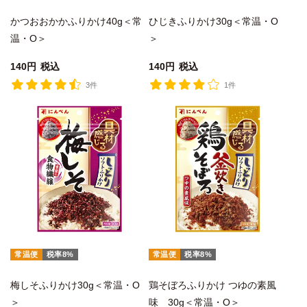
かつおおかかふりかけ40g＜常
ひじきふりかけ30g＜常温・O
温・O＞
＞
140
税込
140
税込
3件
1件
常温便
税率8%
常温便
税率8%
梅しそふりかけ30g＜常温・O
鶏そぼろふりかけ つゆの素風
＞
味 30g＜常温・O＞