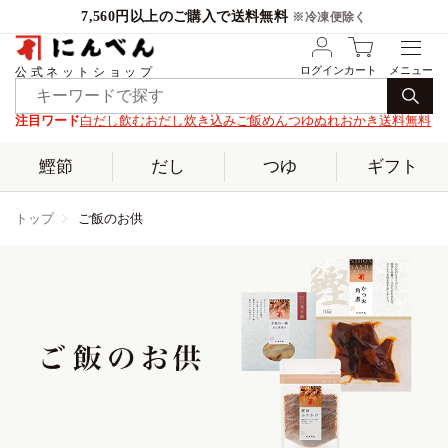
7,560円以上のご購入で送料無料
※冷凍便除く
ログイン
カート
公式ネットショップ
注目ワード
白だし
飲むおだし
炊き込みご飯
めんつゆ
ぬれおかき
送料無料
鰹節
だし
つゆ
ギフト
トップ
ご飯のお供