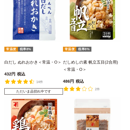
常温便
税率8%
常温便
税率8%
白だし ぬれおかき＜常温・O＞
だしめしの素 帆立五目(2合用)
＜常温・O＞
432
税込
486
税込
14件
2件
ただいま品切れ中です