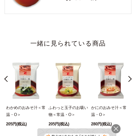
一緒に見られている商品
わかめのおみそ汁＜常
ふわっと玉子のお吸い
かにのおみそ汁＜常
い
温・O＞
物＜常温・O＞
温・O＞
O
205円
(税込)
205円
(税込)
280円
(税込)