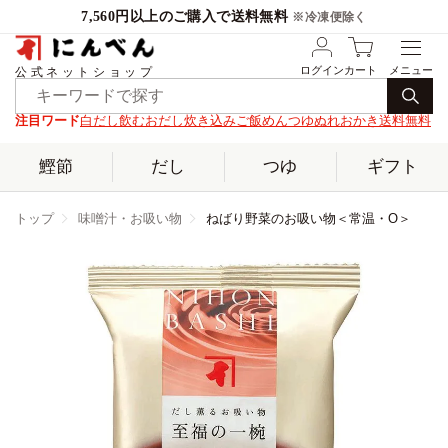
7,560円以上のご購入で送料無料
※冷凍便除く
ログイン
カート
公式ネットショップ
注目ワード
白だし
飲むおだし
炊き込みご飯
めんつゆ
ぬれおかき
送料無料
鰹節
だし
つゆ
ギフト
トップ
味噌汁・お吸い物
ねばり野菜のお吸い物＜常温・O＞