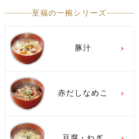
至福の一椀シリーズ
豚汁
赤だしなめこ
豆腐・ねぎ