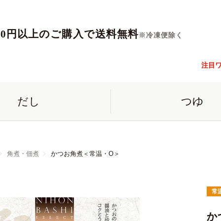
560円以上のご購入で送料無料
※冷凍便除く
注目
だし
つゆ
角煮・佃煮
かつお角煮＜常温・O＞
常
か