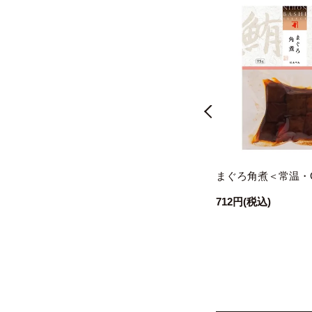
・O
薫る味だし(野菜と昆布)8g×13袋
まぐろ角煮＜常温・
入＜常温・O＞
712円
(税込)
1,544円
(税込)