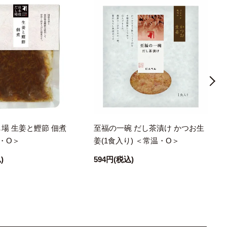
場 生姜と鰹節 佃煮
至福の一碗 だし茶漬け かつお生
温・O＞
姜(1食入り) ＜常温・O＞
)
594円
(税込)