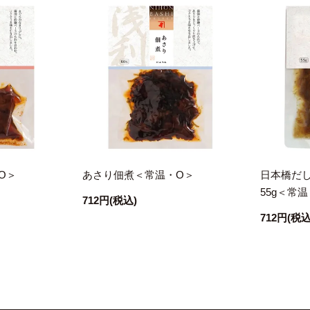
O＞
あさり佃煮＜常温・O＞
日本橋だし
55g＜常
712円
(税込)
712円
(税込