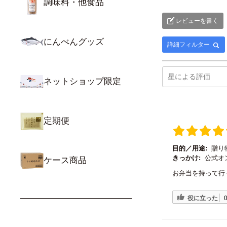
調味料・他食品
レビューを書く
にんべんグッズ
詳細フィルター
ネットショップ限定
定期便
目的／用途:
贈り
きっかけ:
公式オ
ケース商品
お弁当を持って行
役に立った