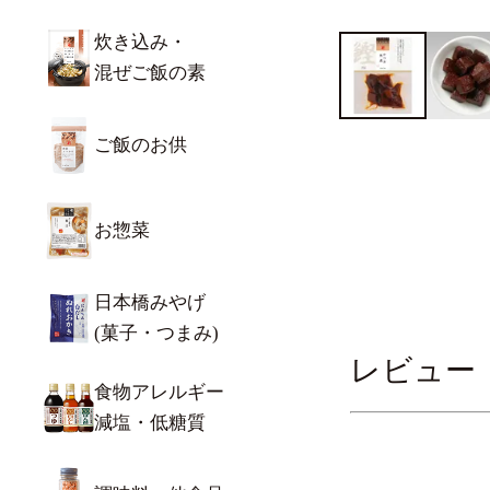
炊き込み・
混ぜご飯の素
ご飯のお供
お惣菜
日本橋みやげ
(菓子・つまみ)
レビュー
食物アレルギー
減塩・低糖質