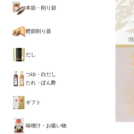
本節・削り節
鰹節削り器
だし
つゆ・白だし
たれ・ぽん酢
ギフト
味噌汁・お吸い物