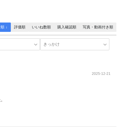
順 ↓
評価順
いいね数順
購入確認順
写真・動画付き順
2025-12-21
た。