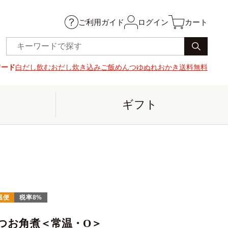
ご利用ガイド
ログイン
カート
ワード
白だし
飲むおだし
炊き込みご飯
めんつゆ
ぬれおかき
送料無料
ギフト
温便
税率8%
つお角煮＜常温・O＞