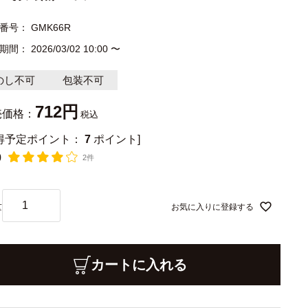
番号
GMK66R
期間
2026/03/02 10:00
〜
のし不可
包装不可
712
売価格：
税込
獲得予定ポイント：
7
ポイント]
0
2件
お気に入りに登録する
カートに入れる