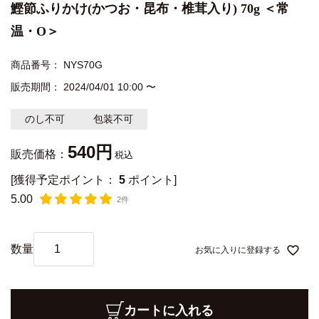
鰹節ふりかけ(かつお・昆布・椎茸入り) 70g ＜常
温・O＞
商品番号
NYS70G
販売期間
2024/04/01 10:00
〜
のし不可
包装不可
540
販売価格：
税込
[獲得予定ポイント：
5
ポイント]
5.00
2件
お気に入りに登録する
カートに入れる