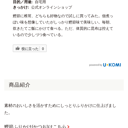
目的／用途:
自宅用
きっかけ:
公式オンラインショップ
鰹節に椎茸、どちらも好物なので試しに買ってみた。佃煮っ
ぽい味を想像していたがしっかり鰹節味で美味しい。毎朝、
炊きたてご飯にかけて食べる。ただ、体質的に昆布は控えて
いるので少しづつ食べている。
役に立った
0
商品紹介
素材のおいしさを活かすためにしっとりふりかけに仕上げまし
た。
鰹節ふりかけ(かつお)はこちら