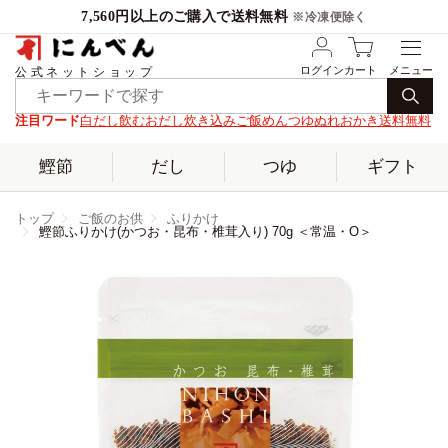
7,560円以上のご購入で送料無料
※冷凍便除く
ログイン
カート
公式ネットショップ
注目ワード
白だし
飲むおだし
炊き込みご飯
めんつゆ
ぬれおかき
送料無料
鰹節
だし
つゆ
ギフト
トップ
ご飯のお供
ふりかけ
鰹節ふりかけ(かつお・昆布・椎茸入り) 70g ＜常温・O＞