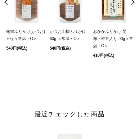
＜
鰹節ふりかけ(かつお)
かつお山椒ふりかけ
おかかふりかけ 昆
70g ＜常温・O＞
60g ＜常温・O＞
布・椎茸入り 90g＜常
温・O＞
540円
(税込)
540円
(税込)
410円
(税込)
最近チェックした商品