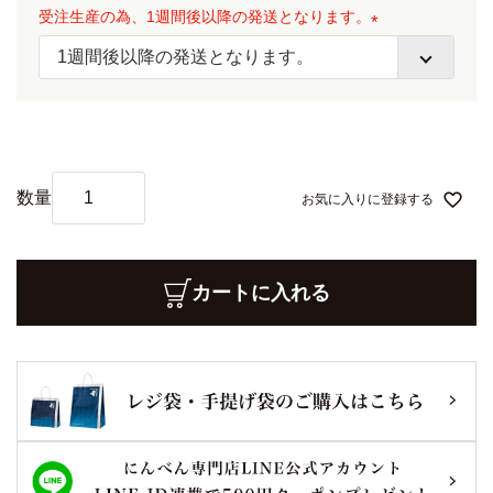
受注生産の為、1週間後以降の発送となります。
須
)
(
必
須
)
お気に入りに登録する
カートに入れる