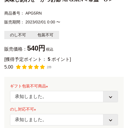
商品番号
APG5RN
販売期間
2023/02/01 0:00
〜
のし不可
包装不可
540
販売価格：
税込
[獲得予定ポイント：
5
ポイント]
5.00
2件
ギフト包装不可商品
(
必
のし対応不可
須
)
(
必