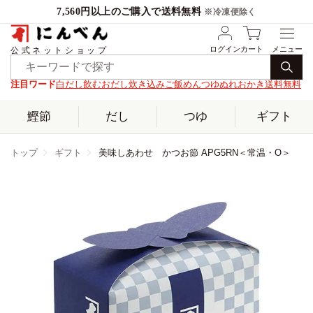
7,560円以上のご購入で送料無料
※冷凍便除く
ログイン
カート
公式ネットショップ
注目ワード
白だし
飲むおだし
炊き込みご飯
めんつゆ
ぬれおかき
送料無料
鰹節
だし
つゆ
ギフト
トップ
ギフト
美味しあわせ かつお節 APG5RN＜常温・O＞