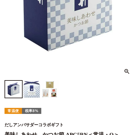
常温便
税率8%
だしアンバサダーコラボギフト
美味しあわせ かつお節 APG5RN＜常温・O＞