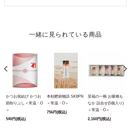
一緒に見られている商品
ュ
かつお祝結び かつお
本枯鰹節物語 SK8PN
至福の一椀 お吸物も
フ
節削りぶし＜常温・O
＜常温・O＞
なか 詰合せ(5個入り)
か
＞
＜常温・O＞
756円
(税込)
常
540円
(税込)
2,160円
(税込)