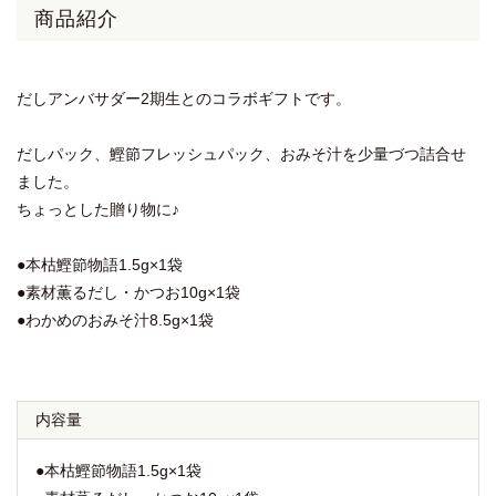
商品紹介
だしアンバサダー2期生とのコラボギフトです。
だしパック、鰹節フレッシュパック、おみそ汁を少量づつ詰合せ
ました。
ちょっとした贈り物に♪
●本枯鰹節物語1.5g×1袋
●素材薫るだし・かつお10g×1袋
●わかめのおみそ汁8.5g×1袋
内容量
●本枯鰹節物語1.5g×1袋