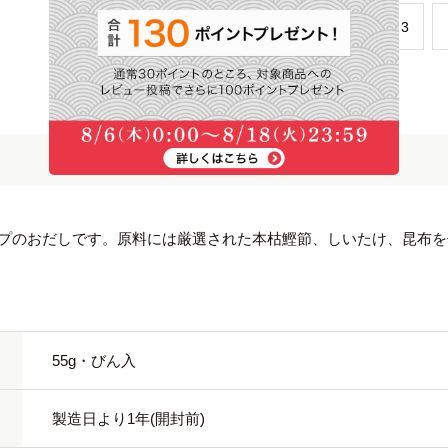
​1
​2
​3
プのおだしです。原料には厳選された本枯鰹節、しいたけ、昆布を
55g・びん入
製造日より1年(開封前)