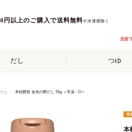
560円以上のご購入で送料無料
※冷凍便除く
注目
だし
つゆ
粒だし
本枯鰹節 金色の鰹だし 55g ＜常温・O＞
常
本