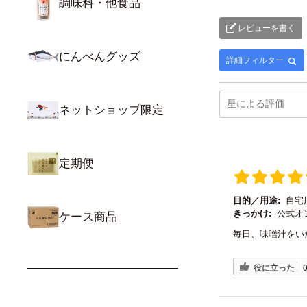
調味料・他食品
レビューを書く
にんべんグッズ
詳細フィルター
ネットショップ限定
定期便
目的／用途:
自宅
きっかけ:
公式オ
ケース商品
毎日、味噌汁をい
役に立った