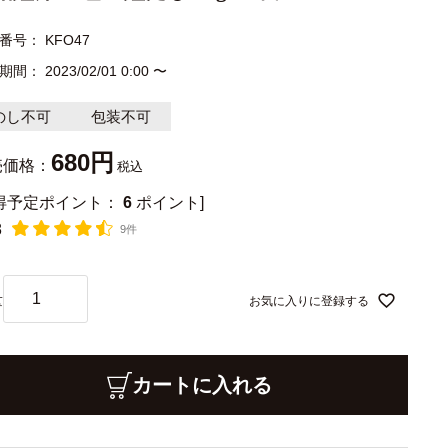
番号
KFO47
期間
2023/02/01 0:00
〜
のし不可
包装不可
680
売価格：
税込
獲得予定ポイント：
6
ポイント]
8
9件
お気に入りに登録する
カートに入れる