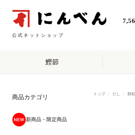
7,
公式ネットショップ
鰹節
トップ
だし
顆
商品カテゴリ
新商品・限定商品