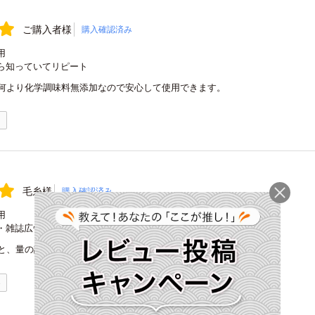
ご購入者様
購入確認済み
用
ら知っていてリピート
何より化学調味料無添加なので安心して使用できます。
1
毛糸様
購入確認済み
用
・雑誌広告
と、量の調節もしやすく我が家に欠かせません。
0