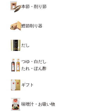
本節・削り節
鰹節削り器
だし
つゆ・白だし
たれ・ぽん酢
ギフト
味噌汁・お吸い物