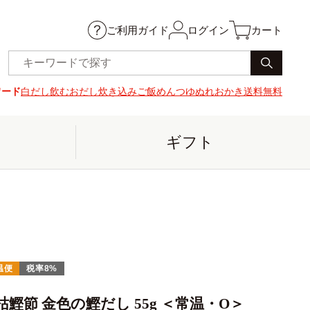
ご利用ガイド
ログイン
カート
ワード
白だし
飲むおだし
炊き込みご飯
めんつゆ
ぬれおかき
送料無料
ギフト
温便
税率8%
枯鰹節 金色の鰹だし 55g ＜常温・O＞