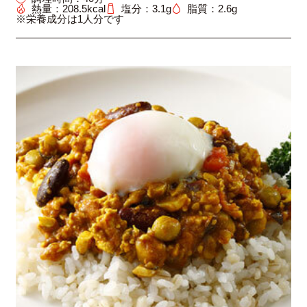
熱量：
208.5
kcal
塩分：3.1g
脂質：2.6g
※栄養成分は1人分です