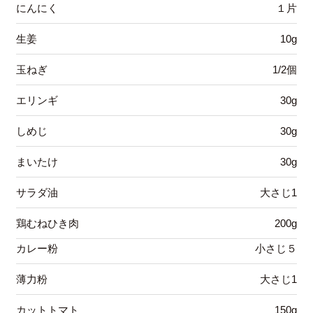
にんにく
１片
生姜
10g
玉ねぎ
1/2個
エリンギ
30g
しめじ
30g
まいたけ
30g
サラダ油
大さじ1
鶏むねひき肉
200g
カレー粉
小さじ５
薄力粉
大さじ1
カットトマト
150g