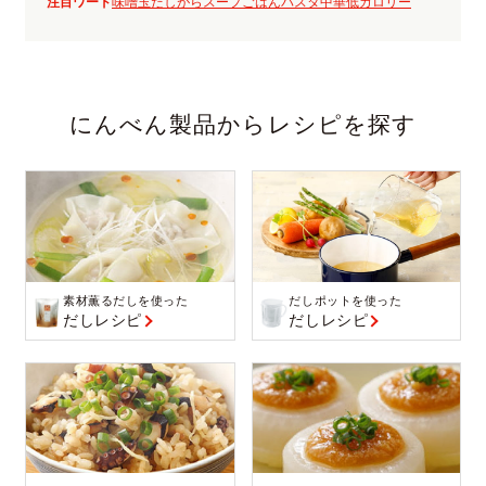
注目ワード
味噌玉
だしがら
スープ
ごはん
パスタ
中華
低カロリー
にんべん製品からレシピを探す
素材薫るだしを使った
だしポットを使った
だしレシピ
だしレシピ