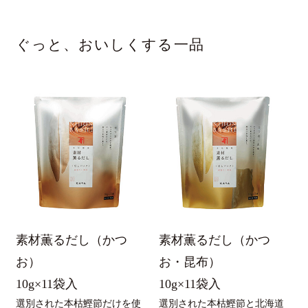
ぐっと、おいしくする一品
素材薫るだし（かつ
素材薫るだし（かつ
お）
お・昆布）
10g×11袋入
10g×11袋入
選別された本枯鰹節だけを使
選別された本枯鰹節と北海道