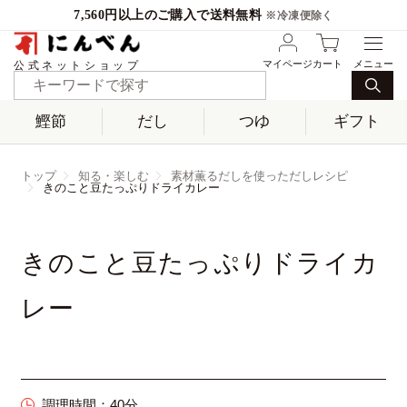
7,560円以上のご購入で送料無料
※冷凍便除く
マイページ
カート
公式ネットショップ
鰹節
だし
つゆ
ギフト
トップ
知る・楽しむ
素材薫るだしを使っただしレシピ
きのこと豆たっぷりドライカレー
きのこと豆たっぷりドライカ
レー
調理時間：
40分