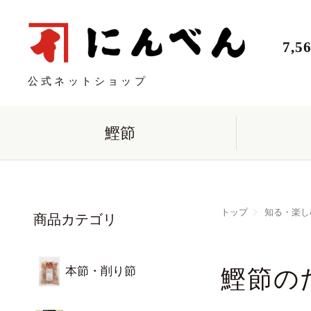
7,
公式ネットショップ
鰹節
トップ
知る・楽し
商品カテゴリ
本節・削り節
鰹節の