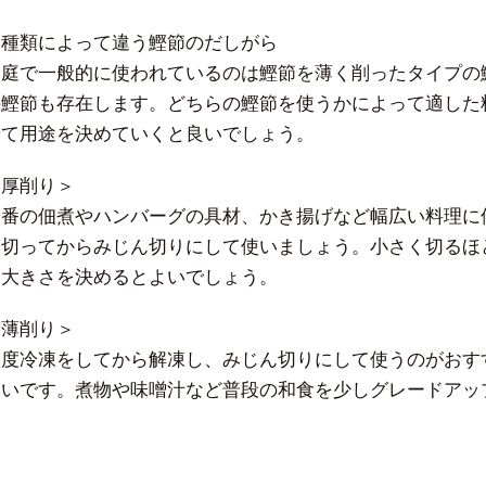
・種類によって違う鰹節のだしがら
家庭で一般的に使われているのは鰹節を薄く削ったタイプの
の鰹節も存在します。どちらの鰹節を使うかによって適した
せて用途を決めていくと良いでしょう。
＜厚削り＞
定番の佃煮やハンバーグの具材、かき揚げなど幅広い料理に
に切ってからみじん切りにして使いましょう。小さく切るほ
て大きさを決めるとよいでしょう。
＜薄削り＞
一度冷凍をしてから解凍し、みじん切りにして使うのがおす
すいです。煮物や味噌汁など普段の和食を少しグレードアッ