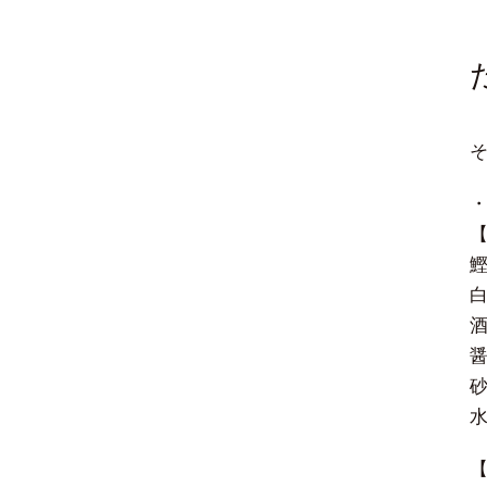
鰹
酒
醤
砂
水