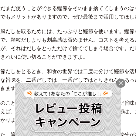
まだまだ使うことができる鰹節をそのまま捨ててしまうのは
外でもメリットがありますので、ぜひ最後まで活用してほし
和風だしを取るためには、たっぷりと鰹節を使います。鰹節
ので、顆粒だしよりも割高感は否めません。コストを考える
んが、それはだしをとっただけで捨ててしまう場合です。だ
できれいに使い切ることができますよ。
鰹節だしをとるとき、和食の世界では二度に分けて鰹節を活
然な旨味を、二番だしでは、一番だしではとりきれないあっ
できます。
このことからも、鰹節は一回だしをとっただけではまだ旨味
例えば、昆布との合わせだしに一度使用しただけの鰹節は、
わかりますよね。
また、旨味の部分とは別に、鰹節にはさまざまな栄養成分が