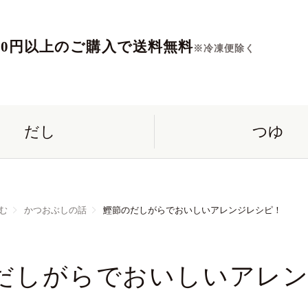
560円以上のご購入で送料無料
※冷凍便除く
だし
つゆ
む
かつおぶしの話
鰹節のだしがらでおいしいアレンジレシピ！
だしがらでおいしいアレ