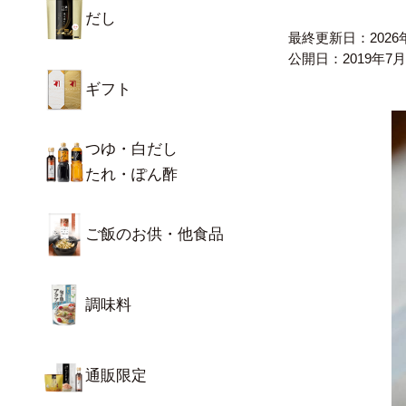
だし
最終更新日：
202
公開日：
2019年7
ギフト
つゆ・白だし
たれ・ぽん酢
ご飯のお供・他食品
調味料
通販限定