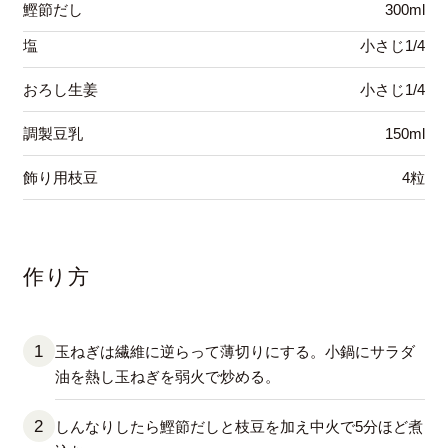
鰹節だし
300ml
塩
小さじ1/4
おろし生姜
小さじ1/4
調製豆乳
150ml
飾り用枝豆
4粒
作り方
玉ねぎは繊維に逆らって薄切りにする。小鍋にサラダ
油を熱し玉ねぎを弱火で炒める。
しんなりしたら鰹節だしと枝豆を加え中火で5分ほど煮