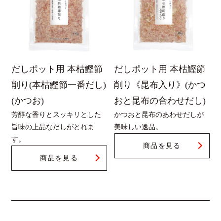
だしポット用 本枯鰹節
だしポット用 本枯鰹節
削り(本枯鰹節一番だし)
削り《昆布入り》(かつ
(かつお)
おと昆布の合わせだし)
芳醇な香りとスッキリとした
かつおと昆布のあわせだしが
旨味の上品なだしがとれま
美味しい逸品。
す。
商品を見る
商品を見る