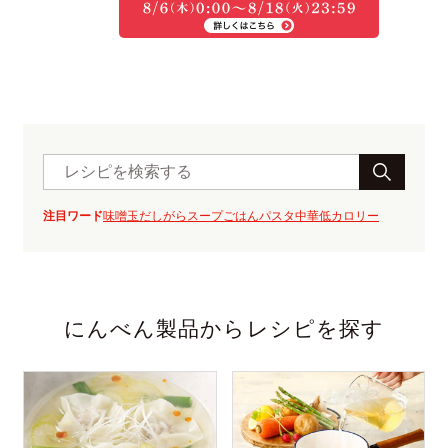
注目ワード
味噌玉
だしがら
スープ
ごはん
パスタ
中華
低カロリー
にんべん製品からレシピを探す