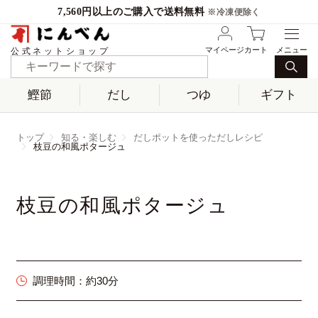
7,560円以上のご購入で送料無料
※冷凍便除く
マイページ
カート
公式ネットショップ
鰹節
だし
つゆ
ギフト
トップ
知る・楽しむ
だしポットを使っただしレシピ
枝豆の和風ポタージュ
枝豆の和風ポタージュ
調理時間：
約30分