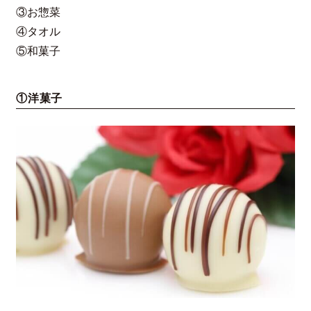
③お惣菜
④タオル
⑤和菓子
①洋菓子