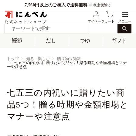
7,560円以上のご購入で送料無料
※冷凍便除く
マイページ
カート
公式ネットショップ
鰹節
だし
つゆ
ギフト
トップ
知る・楽しむ
贈り物豆知識
七五三の内祝いに贈りたい商品5つ！贈る時期や金額相場とマナ
ーや注意点
七五三の内祝いに贈りたい商
品5つ！贈る時期や金額相場と
マナーや注意点