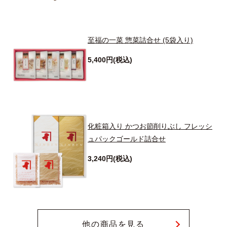
至福の一菜 惣菜詰合せ (5袋入り)
5,400円(税込)
化粧箱入り かつお節削りぶし フレッシ
ュパックゴールド詰合せ
3,240円(税込)
他の商品を見る