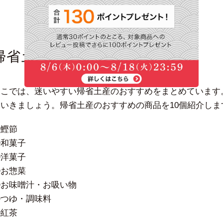
帰省土産のおすすめのTOP10
ここでは、迷いやすい帰省土産のおすすめをまとめています
ていきましょう。帰省土産のおすすめの商品を10個紹介し
①鰹節
②和菓子
③洋菓子
④お惣菜
⑤お味噌汁・お吸い物
⑥つゆ・調味料
⑦紅茶