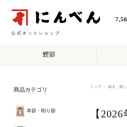
7,
公式ネットショップ
鰹節
トップ
知る・楽し
商品カテゴリ
本節・削り節
【20