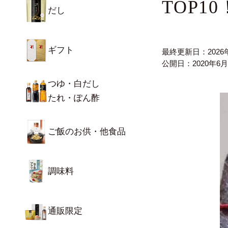
TOP
だし
ギフト
最終更新日：
202
公開日：
2020年6
つゆ・白だし
たれ・ぽん酢
ご飯のお供・他食品
調味料
通販限定