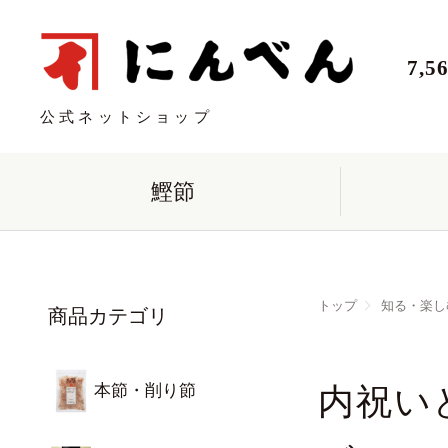
7,
公式ネットショップ
鰹節
トップ
知る・楽し
商品カテゴリ
本節・削り節
内祝い