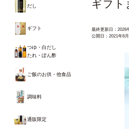
ギフト
だし
ギフト
最終更新日：
202
公開日：
2021年8
つゆ・白だし
たれ・ぽん酢
ご飯のお供・他食品
調味料
通販限定