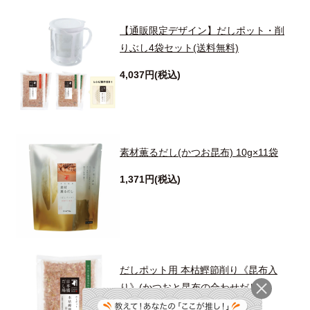
【通販限定デザイン】だしポット・削
りぶし4袋セット(送料無料)
4,037円(税込)
素材薫るだし(かつお昆布) 10g×11袋
1,371円(税込)
だしポット用 本枯鰹節削り《昆布入
り》(かつおと昆布の合わせだし)