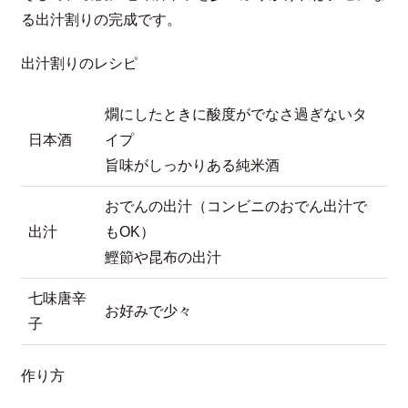
る出汁割りの完成です。
出汁割りのレシピ
燗にしたときに酸度がでなさ過ぎないタ
日本酒
イプ
旨味がしっかりある純米酒
おでんの出汁（コンビニのおでん出汁で
出汁
もOK）
鰹節や昆布の出汁
七味唐辛
お好みで少々
子
作り方