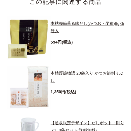
この記事に関連する商品
本枯鰹節薫る味だし(かつお・昆布)8g×5
袋入
594円(税込)
本枯鰹節物語 20袋入り かつお節削りぶ
し
1,350円(税込)
【通販限定デザイン】だしポット・削り
ぶし4袋セット(送料無料)