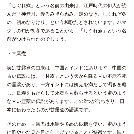
「しぐれ煮」という名前の由来は、江戸時代の俳人が読
んだ「神無月、降るみ降らぬみ、定めなき、しぐれぞ冬
の、初めなりけり」という和歌だとされています。ハマ
グリの旬が初冬であることから、「しぐれ煮」という名
前がつけられたのでしょう。
・甘露煮
実は甘露煮の由来は、中国とインドにあります。中国の
古い伝説には、「甘露」という天から降る甘い不老不死
の霊薬があり、一方インドには飢えを満たして渇きを癒
し、長寿をもたらして死者をも蘇らせるという蜜のよう
な甘い霊薬の伝説があります。この2つが合わさり、日
本に伝わったものが甘露煮の語源です。
そのため、甘露煮は水飴や多めの砂糖を使い、蜜のよう
に艶やかな見た目に仕上げていることが特徴です。味と