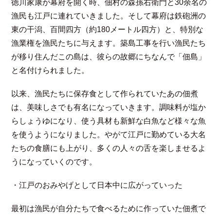
徳川家康が幕府を開く時、佃村の森孫右衛門と30余名の
漁民も江戸に連れていきました。そして幕府は鉄砲洲の
東の干潟、百間四方（約180メートル四方）と、特別な
漁業権を漁民たちに与えます。築島工事を行い漁民たち
が移り住んだこの島は、彼らの故郷にちなんで「佃島」
と名付けられました。
以来、漁民たちに保存食として作られていたあの佃煮
は、美味しさでも有名になっていきます。調味料が塩か
らしょうゆになり、使う具材も新鮮な白魚など様々な魚
を使うようになりました。やがて江戸に勤めている大名
たちの食膳にも上がり、多くの人々の舌を楽しませるよ
うになっていくのです。
・江戸のおみやげとして日本中に広がっていった
最初は漁民が自分たちで食べるために作っていた佃煮で