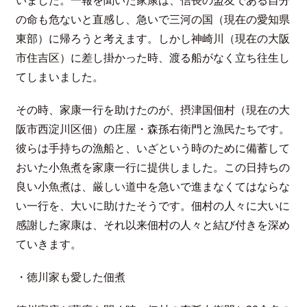
いました。一報を聞いた家康は、信長の盟友である自分
の命も危ないと直感し、急いで三河の国（現在の愛知県
東部）に帰ろうと考えます。しかし神崎川（現在の大阪
市住吉区）に差し掛かった時、渡る船がなく立ち往生し
てしまいました。
その時、家康一行を助けたのが、摂津国佃村（現在の大
阪市西淀川区佃）の庄屋・森孫右衛門と漁民たちです。
彼らは手持ちの漁船と、いざという時のために備蓄して
おいた小魚煮を家康一行に提供しました。この日持ちの
良い小魚煮は、厳しい道中を急いで進まなくてはならな
い一行を、大いに助けたそうです。佃村の人々に大いに
感謝した家康は、それ以来佃村の人々と結び付きを深め
ていきます。
・徳川家も愛した佃煮