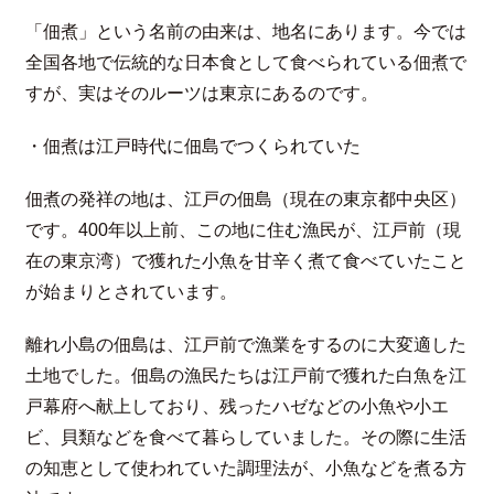
「佃煮」という名前の由来は、地名にあります。今では
全国各地で伝統的な日本食として食べられている佃煮で
すが、実はそのルーツは東京にあるのです。
・佃煮は江戸時代に佃島でつくられていた
佃煮の発祥の地は、江戸の佃島（現在の東京都中央区）
です。400年以上前、この地に住む漁民が、江戸前（現
在の東京湾）で獲れた小魚を甘辛く煮て食べていたこと
が始まりとされています。
離れ小島の佃島は、江戸前で漁業をするのに大変適した
土地でした。佃島の漁民たちは江戸前で獲れた白魚を江
戸幕府へ献上しており、残ったハゼなどの小魚や小エ
ビ、貝類などを食べて暮らしていました。その際に生活
の知恵として使われていた調理法が、小魚などを煮る方