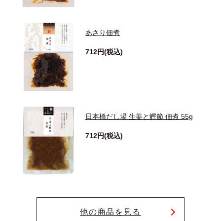
あさり佃煮
712円(税込)
日本橋だし場 生姜と鰹節 佃煮 55g
712円(税込)
他の商品を見る