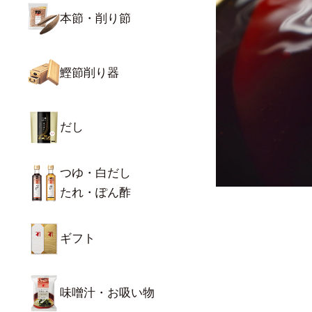
本節・削り節
鰹節削り器
だし
つゆ・白だし
たれ・ぽん酢
ギフト
味噌汁・お吸い物