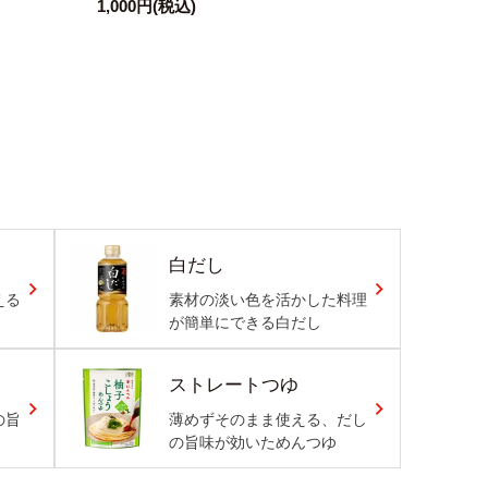
1,000円
(税込)
白だし
える
素材の淡い色を活かした料理
が簡単にできる白だし
ストレートつゆ
の旨
薄めずそのまま使える、だし
の旨味が効いためんつゆ