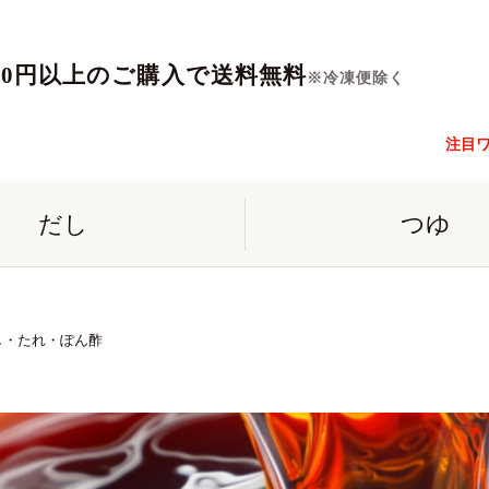
560円以上のご購入で送料無料
※冷凍便除く
注目
だし
つゆ
し・たれ・ぽん酢