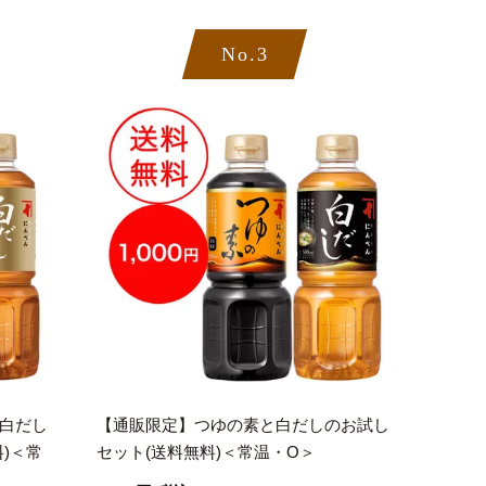
No.3
白だし
【通販限定】つゆの素と白だしのお試し
)＜常
セット(送料無料)＜常温・O＞