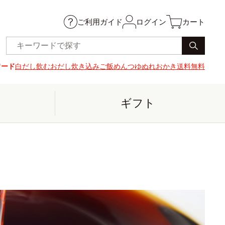
ご利用ガイド
ログイン
カート
ワード
白だし
飲むおだし
炊き込みご飯
めんつゆ
ぬれおかき
送料無料
ギフト