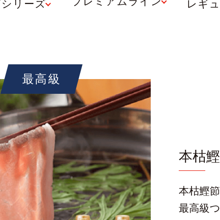
プレミアムライン
節シリーズ
レギ
最高級
本枯
本枯鰹
最高級