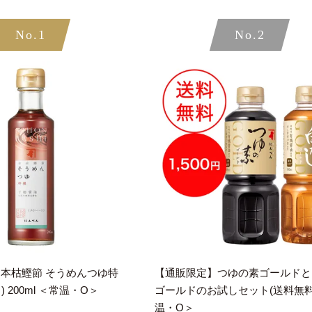
No.1
No.2
 本枯鰹節 そうめんつゆ特
【通販限定】つゆの素ゴールドと
 200ml ＜常温・O＞
ゴールドのお試しセット(送料無料
温・O＞