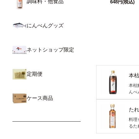
調味料・他食品
648円
(税込)
にんべんグッズ
ネットショップ限定
定期便
本
本枯
んべ
ケース商品
た
料理
るた