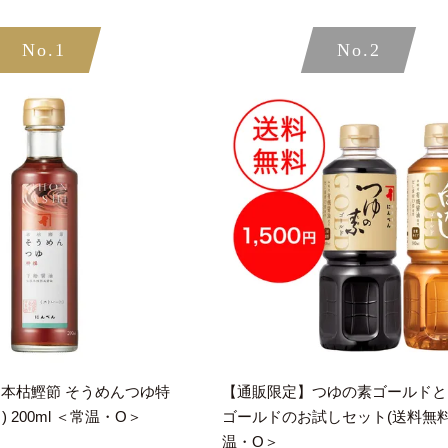
No.1
No.2
 本枯鰹節 そうめんつゆ特
【通販限定】つゆの素ゴールドと
 200ml ＜常温・O＞
ゴールドのお試しセット(送料無料
温・O＞