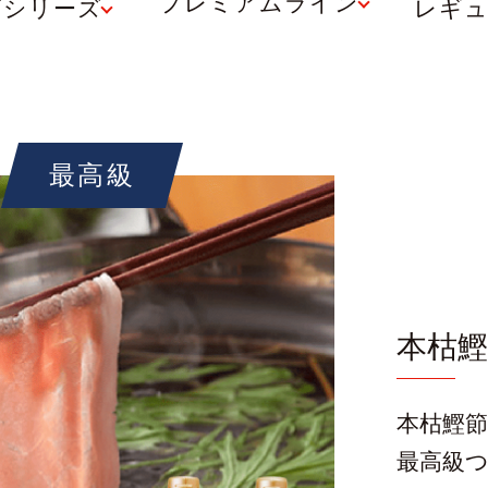
プレミアムライン
節シリーズ
レギ
最高級
本枯
本枯鰹
最高級