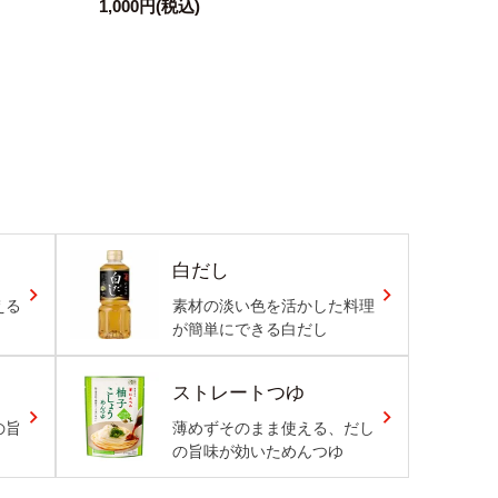
1,000円
(税込)
白だし
える
素材の淡い色を活かした料理
が簡単にできる白だし
ストレートつゆ
の旨
薄めずそのまま使える、だし
の旨味が効いためんつゆ