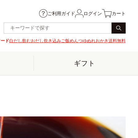
ご利用ガイド
ログイン
カート
ワード
白だし
飲むおだし
炊き込みご飯
めんつゆ
ぬれおかき
送料無料
ギフト