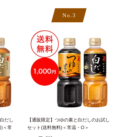
No.3
白だし
【通販限定】つゆの素と白だしのお試し
)＜常
セット(送料無料)＜常温・O＞