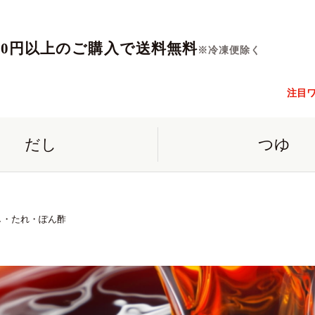
560円以上のご購入で送料無料
※冷凍便除く
注目
だし
つゆ
し・たれ・ぽん酢