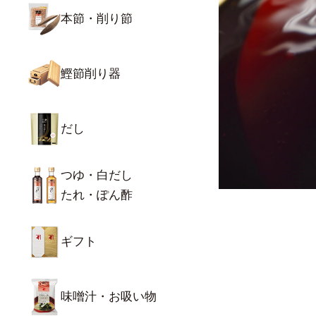
本節・削り節
鰹節削り器
だし
つゆ・白だし
たれ・ぽん酢
ギフト
味噌汁・お吸い物