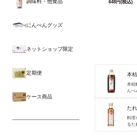
調味料・他食品
648円
(税込)
にんべんグッズ
ネットショップ限定
定期便
本
本枯
んべ
ケース商品
た
料理
るた