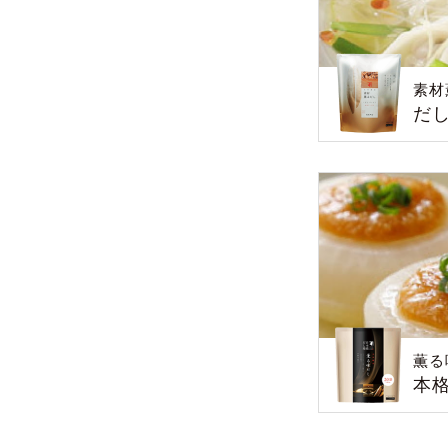
素材
だ
薫る
本