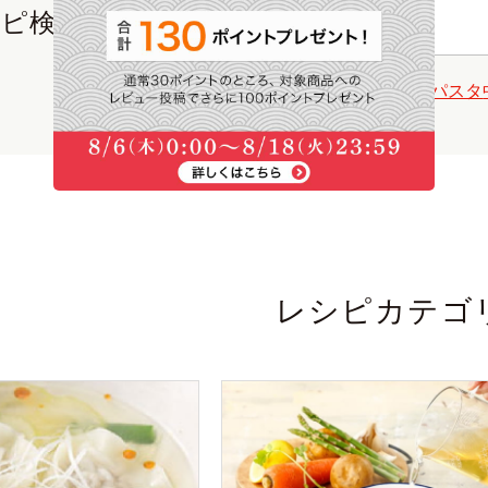
ピ検索
注目ワード
味噌玉
だしがら
スープ
ごはん
パスタ
レシピカテゴ