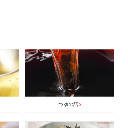
リ
つゆの話