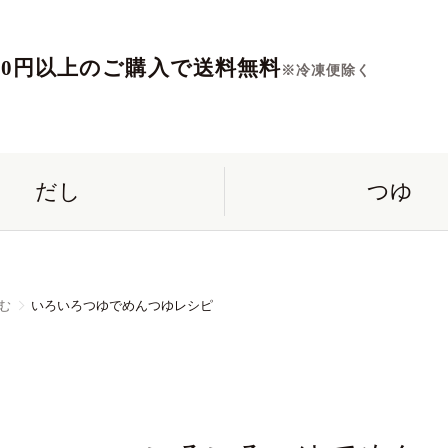
560円以上のご購入で送料無料
※冷凍便除く
だし
つゆ
む
いろいろつゆでめんつゆレシピ