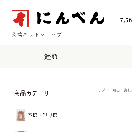
7,
公式ネットショップ
鰹節
トップ
知る・楽し
商品カテゴリ
本節・削り節