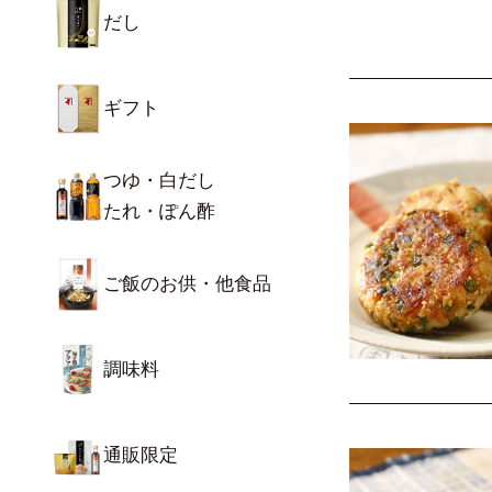
だし
ギフト
つゆ・白だし
たれ・ぽん酢
ご飯のお供・他食品
調味料
通販限定