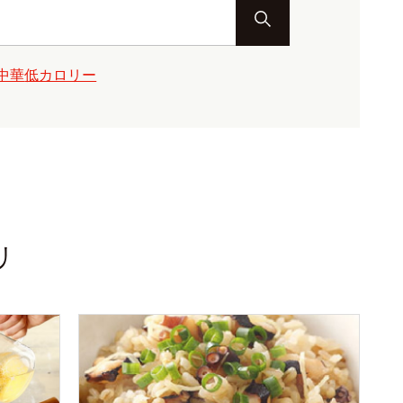
中華
低カロリー
リ