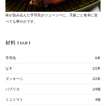
味が染み込んだ手羽先がジューシーに。天板ごと食卓に並
べても華やかです。
材料
【 2人分 】
手羽先
6本
なす
1/2本
ズッキーニ
1/2本
パプリカ
1/4個
ミニトマト
4個