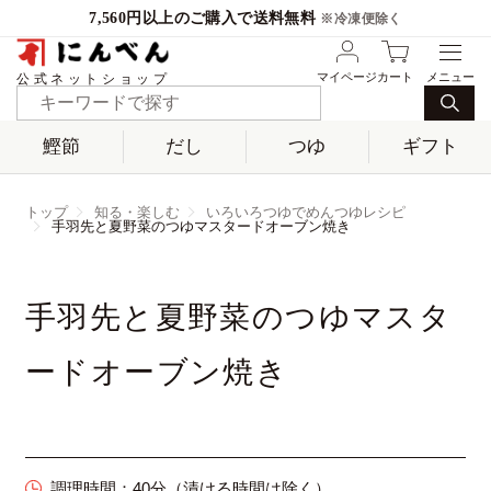
7,560円以上のご購入で送料無料
※冷凍便除く
マイページ
カート
公式ネットショップ
鰹節
だし
つゆ
ギフト
トップ
知る・楽しむ
いろいろつゆでめんつゆレシピ
手羽先と夏野菜のつゆマスタードオーブン焼き
手羽先と夏野菜のつゆマスタ
ードオーブン焼き
調理時間：
40分（漬ける時間は除く）