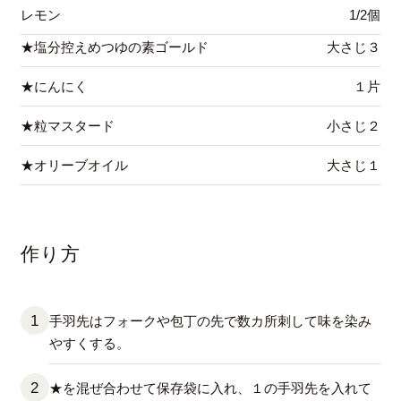
レモン
1/2個
★塩分控えめつゆの素ゴールド
大さじ３
★にんにく
１片
★粒マスタード
小さじ２
★オリーブオイル
大さじ１
作り方
手羽先はフォークや包丁の先で数カ所刺して味を染み
やすくする。
★を混ぜ合わせて保存袋に入れ、１の手羽先を入れて