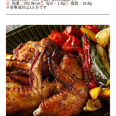
熱量：
262.9
kcal
塩分：1.9g
脂質：16.8g
※栄養成分は1人分です