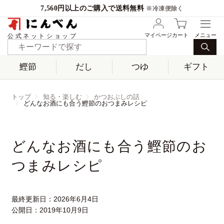
7,560円以上のご購入で送料無料
※冷凍便除く
マイページ
カート
公式ネットショップ
鰹節
だし
つゆ
ギフト
トップ
知る・楽しむ
かつおぶしの話
どんなお酒にも合う鰹節のおつまみレシピ
どんなお酒にも合う鰹節のお
つまみレシピ
最終更新日：
2026年6月4日
公開日：
2019年10月9日