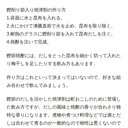
鰹削り節入り焼津割の作り方
1.容器に水と昆布を入れる。
2.火にかけて沸騰直前で火を止め、昆布を取り除く。
3.耐熱のグラスに鰹削り節を入れて昆布だしを注ぐ。
4.焼酎を注いで完成。
鰹節焼酎には、だしをとった昆布を細かく切って入れた
り梅干しを足したりする飲み方もあります。
作り方はこれといって決まってはいないので、好きな組
み合わせで飲んでみましょう。
鰹節のだしを活かした焼津割は町おこしのために登場し
た飲み方ですが、だしの風味と焼酎の香りが合わさり独
特な香りになります。煮物や煮つけ料理などでは酒とだ
しは合わせて煮るのが一般的なので相性は悪くないので