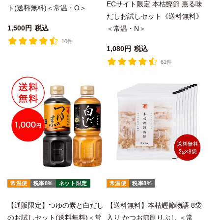
ECサイト限定 本枯鰹節 薫る味
ト(送料無料)＜常温・O＞
だしお試しセット《送料無料》
1,500
税込
＜常温・N＞
10件
1,080
税込
61件
常温便
税率8%
ネット限定
常温便
税率8%
【通販限定】つゆの素と白だし
【送料無料】本枯鰹節物語 8袋
のお試しセット(送料無料)＜常
入り かつお節削りぶし ＜常