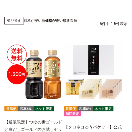
価格が安い順
価格が高い順
新着順
並び替え
5
件中
1
-
5
件表示
常温便
税率8%
ネット限定
常温便
税率8%
ネット限定
初回限定
【通販限定】つゆの素ゴールド
【クロネコゆうパケット】公式
と白だしゴールドのお試しセッ