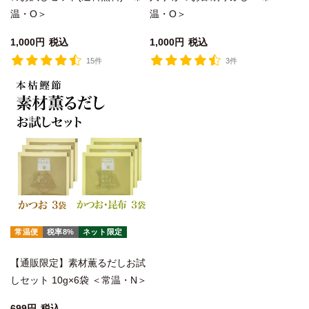
温・O＞
温・O＞
1,000
税込
1,000
税込
15件
3件
常温便
税率8%
ネット限定
【通販限定】素材薫るだしお試
しセット 10g×6袋 ＜常温・N＞
699
税込