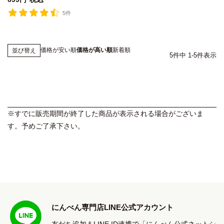
5件
価格が安い順
価格が高い順
新着順
並び替え
5
件中
1
-
5
件表示
※すでに販売期間が終了した商品が表示される場合がございま
す。予めご了承下さい。
にんべん専門店LINE公式アカウント
友だち追加＆LINE ID連携で「にんべん公式ネットシ