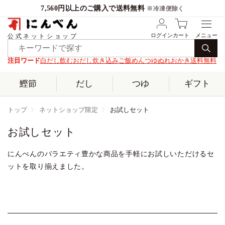
7,560円以上のご購入で送料無料
※冷凍便除く
ログイン
カート
公式ネットショップ
注目ワード
白だし
飲むおだし
炊き込みご飯
めんつゆ
ぬれおかき
送料無料
鰹節
だし
つゆ
ギフト
トップ
ネットショップ限定
お試しセット
お試しセット
にんべんのバラエティ豊かな商品を手軽にお試しいただけるセ
ットを取り揃えました。