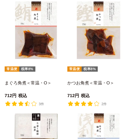
常温便
税率8%
常温便
税率8%
まぐろ角煮＜常温・O＞
かつお角煮＜常温・O＞
712
税込
712
税込
3件
2件