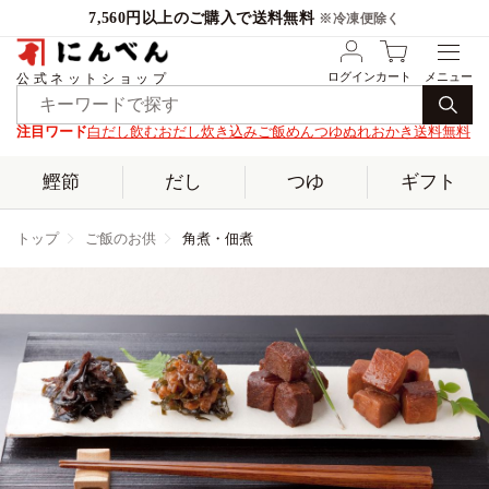
7,560円以上のご購入で送料無料
※冷凍便除く
ログイン
カート
公式ネットショップ
注目ワード
白だし
飲むおだし
炊き込みご飯
めんつゆ
ぬれおかき
送料無料
鰹節
だし
つゆ
ギフト
トップ
ご飯のお供
角煮・佃煮