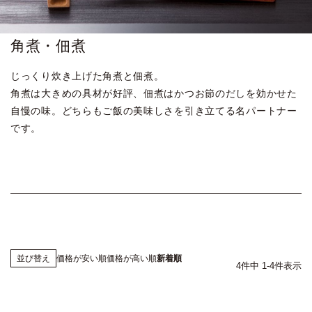
角煮・佃煮
じっくり炊き上げた角煮と佃煮。
角煮は大きめの具材が好評、佃煮はかつお節のだしを効かせた
自慢の味。どちらもご飯の美味しさを引き立てる名パートナー
です。
価格が安い順
価格が高い順
新着順
並び替え
4
件中
1
-
4
件表示