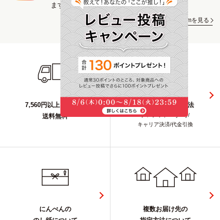
ます。
Instagramを見る
7,560円以上ご購入で
選べるお支払い方法
クレジット/PayPay/
送料無料
キャリア決済/代金引換
にんべんの
複数お届け先の