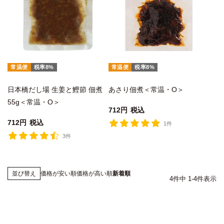
常温便
税率8%
常温便
税率8%
日本橋だし場 生姜と鰹節 佃煮
あさり佃煮＜常温・O＞
55g＜常温・O＞
712
税込
712
税込
1件
3件
価格が安い順
価格が高い順
新着順
並び替え
4
件中
1
-
4
件表示