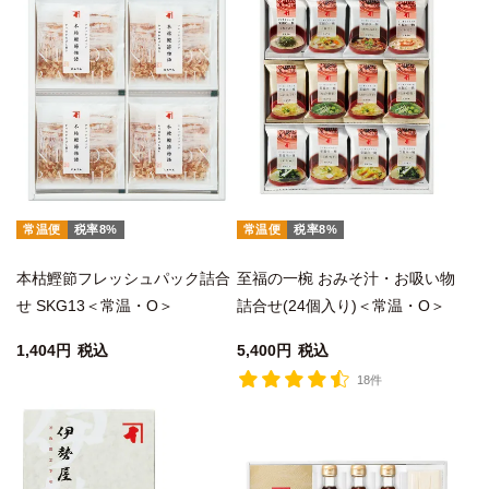
常温便
税率8%
常温便
税率8%
本枯鰹節フレッシュパック詰合
至福の一椀 おみそ汁・お吸い物
せ SKG13＜常温・O＞
詰合せ(24個入り)＜常温・O＞
1,404
税込
5,400
税込
18件