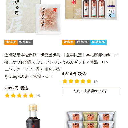
常温便
税率8%
常温便
税率8%
夏季商品
近海限定本枯鰹節「伊勢屋伊兵
【夏季限定】本枯鰹節つゆ・そ
衛」かつお節削りぶし フレッシ
うめんギフト＜常温・O＞
ュパック・ソフト削り血合い抜
4,816
税込
き 2.5g×10袋 ＜常温・O＞
1件
2,052
税込
ただいま品切れ中です
1件