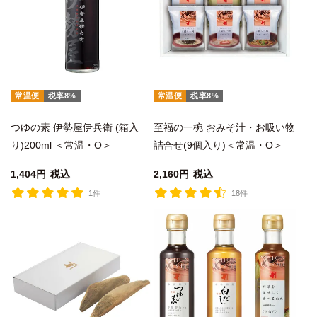
常温便
税率8%
常温便
税率8%
つゆの素 伊勢屋伊兵衛 (箱入
至福の一椀 おみそ汁・お吸い物
り)200ml ＜常温・O＞
詰合せ(9個入り)＜常温・O＞
1,404
税込
2,160
税込
1件
18件