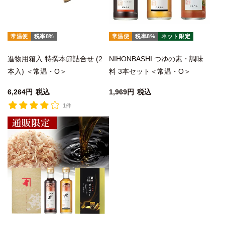
常温便
税率8%
常温便
税率8%
ネット限定
進物用箱入 特撰本節詰合せ (2
NIHONBASHI つゆの素・調味
本入) ＜常温・O＞
料 3本セット＜常温・O＞
6,264
税込
1,969
税込
1件