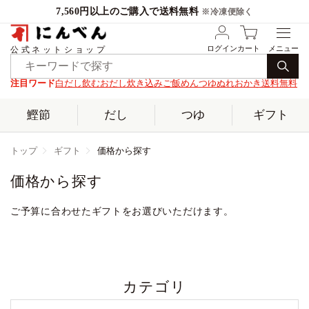
7,560円以上のご購入で送料無料
※冷凍便除く
ログイン
カート
公式ネットショップ
注目ワード
白だし
飲むおだし
炊き込みご飯
めんつゆ
ぬれおかき
送料無料
鰹節
だし
つゆ
ギフト
トップ
ギフト
価格から探す
価格から探す
ご予算に合わせたギフトをお選びいただけます。
カテゴリ