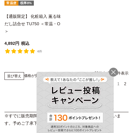
常温便
税率8%
【通販限定】 化粧箱入 薫る味
だし詰合せ TU750 ＜常温・O
＞
4,892
税込
4件
39
件中
31
-
39
件表示
価格が安い順
価格が高い順
新着順
並び替え
1
2
※すでに販売期間が終了した商品が表示される場合がございま
す。予めご了承下さい。